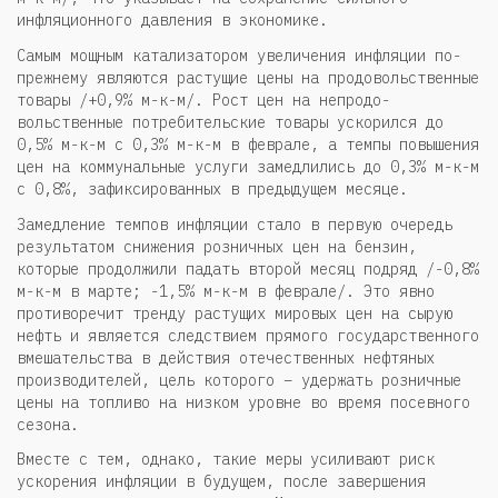
инфляционного давления в экономике.
Самым мощным катализатором увеличения инфляции по-
прежнему являются ра­стущие цены на продовольственные
товары /+0,9% м-к-м/. Рост цен на непродо­
вольственные потребительские товары ускорился до
0,5% м-к-м с 0,3% м-к-м в феврале, а темпы повышения
цен на коммунальные услуги замедлились до 0,3% м-к-м
с 0,8%, зафиксированных в предыдущем месяце.
Замедление темпов инфляции стало в первую очередь
результатом снижения розничных цен на бензин,
которые продолжили падать второй месяц подряд /-0,8%
м-к-м в марте; -1,5% м-к-м в феврале/. Это явно
противоречит тренду ра­стущих мировых цен на сырую
нефть и является следствием прямого государ­ственного
вмешательства в действия отечественных нефтяных
производителей, цель которого – удержать розничные
цены на топливо на низком уровне во вре­мя посевного
сезона.
Вместе с тем, однако, такие меры усиливают риск
ускоре­ния инфляции в будущем, после завершения