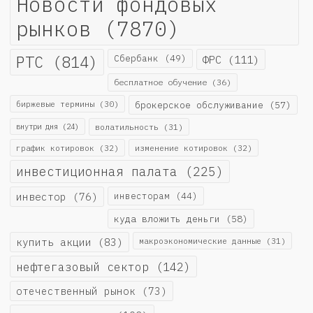
Новости фондовых
рынков
(7870)
РТС
(814)
Сбербанк
(49)
ФРС
(111)
бесплатное обучение
(36)
биржевые термины
(30)
брокерское обслуживание
(57)
внутри дня
(24)
волатильность
(31)
график котировок
(32)
изменение котировок
(32)
инвестиционная палата
(225)
инвестор
(76)
инвесторам
(44)
куда вложить деньги
(58)
купить акции
(83)
макроэкономические данные
(31)
нефтегазовый сектор
(142)
отечественный рынок
(73)