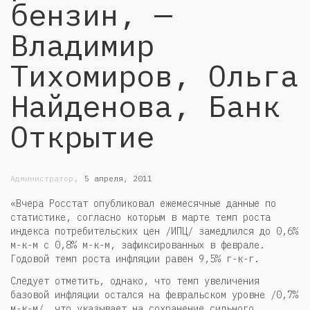
бензин, —
Владимир
Тихомиров, Ольга
Найденова, Банк
Открытие
,
Администратор
5 апреля, 2011
«Вчера Росстат опубликовал ежемесячные данные по
статистике, согласно кото­рым в марте темп роста
индекса потребительских цен /ИПЦ/ замедлился до 0,6%
м-к-м с 0,8% м-к-м, зафиксированных в феврале.
Годовой темп роста инфляции равен 9,5% г-к-г.
Следует отметить, однако, что темп увеличения
базовой инфля­ции остался на февральском уровне /0,7%
м-к-м/, что указывает на сохранение сильного