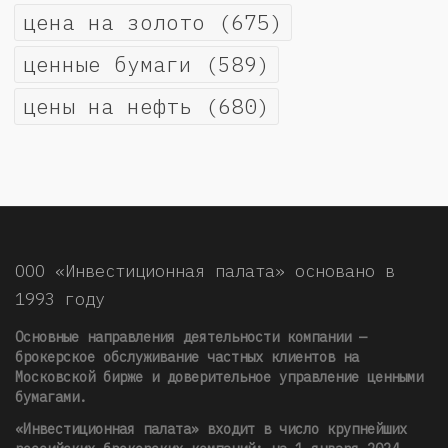
цена на золото
(675)
ценные бумаги
(589)
цены на нефть
(680)
ООО «Инвестиционная палата» основано в
1993 году
Основные направления деятельности компании —
брокерское обслуживание частных клиентов на
Московской бирже и доверительное управление ценными
бумагами.
«Инвестиционная палата» входит в число крупнейших