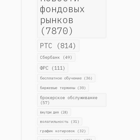
фондовых
рынков
(7870)
РТС
(814)
Сбербанк
(49)
ФРС
(111)
бесплатное обучение
(36)
биржевые термины
(30)
брокерское обслуживание
(57)
внутри дня
(24)
волатильность
(31)
график котировок
(32)