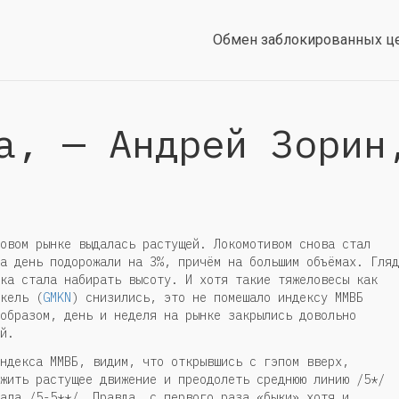
Обмен заблокированных ц
а, — Андрей Зорин
овом рынке выдалась растущей. Локомотивом снова стал
за день подорожали на 3%, причём на большим объёмах. Гляд
ка стала набирать высоту. И хотя такие тяжеловесы как
кель (
GMKN
) снизились, это не помешало индексу ММВБ
образом, день и неделя на рынке закрылись довольно
й.
ндекса ММВБ, видим, что открывшись с гэпом вверх,
жить растущее движение и преодолеть среднюю линию /5*/
ала /5-5**/. Правда, с первого раза «быки» хотя и