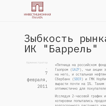
Зыбкость рынк
ИК "Баррель"
Администратор
«Пятница на российском фонд
,
Газпром (
GAZP
), чьи акции 
7
на него, и остальная нефтян
Сбербанк (
SBER
) и ГМК НорНи
февраля,
вырасти почти на 1%. Таким 
2011
оптимистично для покупателе
Исследуя 2-часовой график и
котировки попытались продол
долгосрочного растущего кан