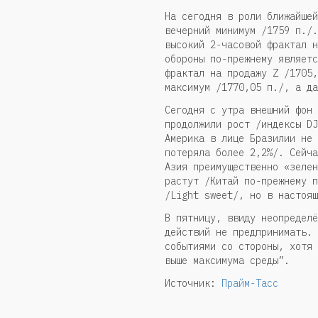
На сегодня в роли ближайшей
вечерний минимум /1759 п./.
высокий 2-часовой фрактал н
обороны по-прежнему являетс
фрактал на продажу Z /1705,
максимум /1770,05 п./, а да
Сегодня с утра внешний фон 
продолжили рост /индексы DJ
Америка в лице Бразилии не 
потеряла более 2,2%/. Сейча
Азия преимущественно «зелен
растут /Китай по-прежнему п
/Light sweet/, но в настоящ
В пятницу, ввиду неопределё
действий не предпринимать. 
событиями со стороны, хотя 
выше максимума среды”.
Источник:
Прайм-Тасс