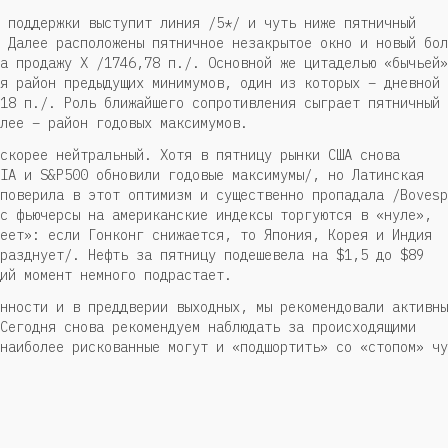
 поддержки выступит линия /5*/ и чуть ниже пятничный
 Далее расположены пятничное незакрытое окно и новый бол
а продажу X /1746,78 п./. Основной же цитаделью «бычьей»
я район предыдущих минимумов, один из которых – дневной
18 п./. Роль ближайшего сопротивления сыграет пятничный
лее – район годовых максимумов.
скорее нейтральный. Хотя в пятницу рынки США снова
IA и S&P500 обновили годовые максимумы/, но Латинская
поверила в этот оптимизм и существенно пропадала /Bovesp
с фьючерсы на американские индексы торгуются в «нуле»,
еет»: если Гонконг снижается, то Япония, Корея и Индия
разднует/. Нефть за пятницу подешевела на $1,5 до $89
ий момент немного подрастает.
нности и в преддверии выходных, мы рекомендовали активны
Сегодня снова рекомендуем наблюдать за происходящими
наиболее рискованные могут и «подшортить» со «стопом» чу