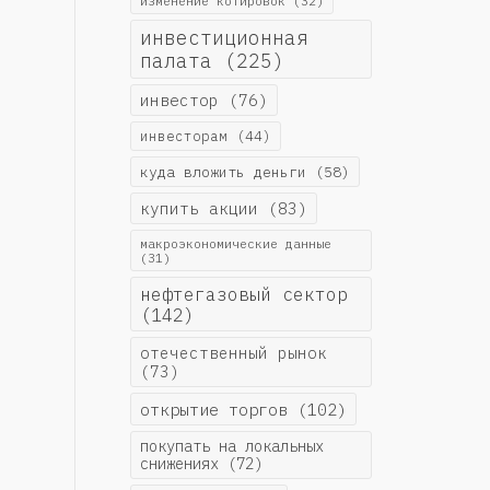
изменение котировок
(32)
инвестиционная
палата
(225)
инвестор
(76)
инвесторам
(44)
куда вложить деньги
(58)
купить акции
(83)
макроэкономические данные
(31)
нефтегазовый сектор
(142)
отечественный рынок
(73)
открытие торгов
(102)
покупать на локальных
снижениях
(72)