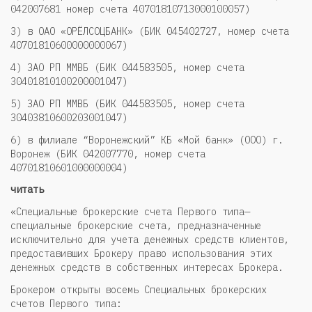
0­4­2­0­0­7­6­8­1 н­о­м­е­р­­ с­ч­е­т­а ­4­0­7­0­1­8­1­07­1­3­0­0­0­1000­57)
3) в ОАО «ОРЁЛСОЦБАНК» (БИК 045402727, номер счета
40701810600000000067)
4) ЗАО РП ММВБ (БИК 044583505, номер счета
30401810100200001047)
5) ЗАО РП ММВБ (БИК 044583505, номер счета
30403810600203001047)
6) в филиале “Воронежский” КБ «Мой банк» (ООО) г.
Воронеж (БИК 042007770, номер счета
40701810601000000004)
читать
«Специальные брокерские счета Первого типа
—
специальные брокерские счета, предназначенные
исключительно для учета денежных средств клиентов,
предоставивших Брокеру право использования этих
денежных средств в собственных интересах Брокера.
Брокером открыты восемь Специальных брокерских
счетов Первого типа: