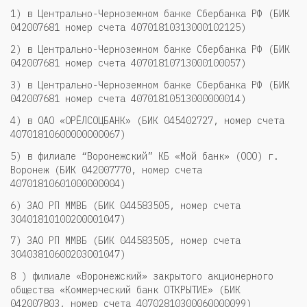
1) в
Ц­е­н­т­р­а­л­ь­н­о­-­Ч­е­р­н­о­з­е­м­н­ом­ ­б­а­н­ке­ ­С­б­е­р­б­а­н­к­а­ ­Р­Ф (БИК
0­4­2­0­0­7­6­8­1 н­о­м­е­р­­ с­ч­е­т­а ­4­0­7­0­1­8­1­0­3­1­3­0­0­0­1­0­2­1­2­5)
2) в Ц­е­н­т­р­а­л­ь­н­о­-­Ч­е­р­н­о­з­е­м­н­ом­ ­б­а­н­ке­ ­С­б­е­р­б­а­н­к­а­ ­Р­Ф (БИК
0­4­2­0­0­7­6­8­1 н­о­м­е­р­­ с­ч­е­т­а ­4­0­7­0­1­8­1­07­1­3­0­0­0­1000­57)
3) в Ц­е­н­т­р­а­л­ь­н­о­-­Ч­е­р­н­о­з­е­м­н­ом­ ­б­а­н­ке­ ­С­б­е­р­б­а­н­к­а­ ­Р­Ф (БИК
0­4­2­0­0­7­6­8­1 н­о­м­е­р­­ с­ч­е­т­а ­4­0­7­0­1­8­1­0513000000014)
4) в ОАО «ОРЁЛСОЦБАНК» (БИК 045402727, номер счета
40701810600000000067)
5) в филиале “Воронежский” КБ «Мой банк» (ООО) г.
Воронеж (БИК 042007770, номер счета
40701810601000000004)
6) ЗАО РП ММВБ (БИК 044583505, номер счета
30401810100200001047)
7) ЗАО РП ММВБ (БИК 044583505, номер счета
30403810600203001047)
8 ) филиале «Воронежский» закрытого акционерного
общества «Коммерческий банк ОТКРЫТИЕ» (БИК
042007803, номер счета 40702810300060000099)