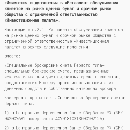
«
Изменения и дополнения в «Реглам
ент обслуживания
клиентов на рынке ценных бумаг и срочном рынке
общества с огранич
енной ответственностью
«Инвестиционная палата».
Настоящим в п.2.1. Регламента обслуживания клиентов
на рынке ценных бумаг и срочном рынке Общества с
ограниченной ответственностью «Инвестиционная
палата» вносятся следующие изменения:
вместо:
«Специальные брокерские счета Первого типа
—
специальные брокерские счета, предназначенные
исключительно для учета денежных средств клиентов,
предоставивших Брокеру право использования этих
денежных средств в собственных интересах Брокера.
Брокером открыты шесть Специальных брокерских счетов
Первого типа:
1) в
Ц­е­н­т­р­а­л­ь­н­о­-­Ч­е­р­н­о­з­е­м­н­ом­ ­б­а­н­ке­ ­С­б­е­р­б­а­н­к­а­ ­Р­Ф (БИК
0­4­2­0­0­7­6­8­1 н­о­м­е­р­­ с­ч­е­т­а ­4­0­7­0­1­8­1­0­3­1­3­0­0­0­1­0­2­1­2­5)
2) в Ц­е­н­т­р­а­л­ь­н­о­-­Ч­е­р­н­о­з­е­м­н­ом­ ­б­а­н­ке­ ­С­б­е­р­б­а­н­к­а­ ­Р­Ф (БИК