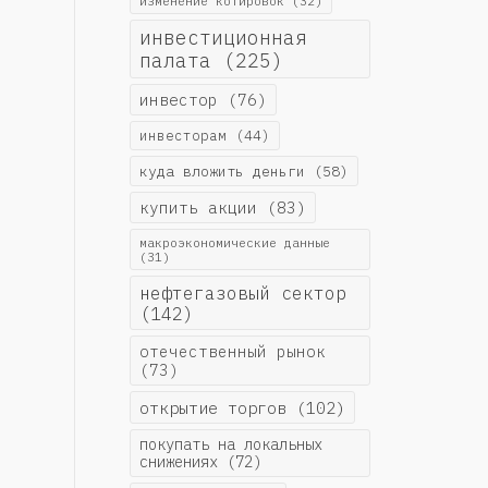
изменение котировок
(32)
инвестиционная
палата
(225)
инвестор
(76)
инвесторам
(44)
куда вложить деньги
(58)
купить акции
(83)
макроэкономические данные
(31)
нефтегазовый сектор
(142)
отечественный рынок
(73)
открытие торгов
(102)
покупать на локальных
снижениях
(72)