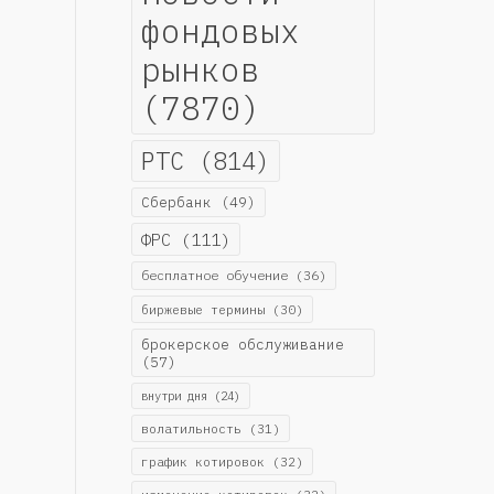
фондовых
рынков
(7870)
РТС
(814)
Сбербанк
(49)
ФРС
(111)
бесплатное обучение
(36)
биржевые термины
(30)
брокерское обслуживание
(57)
внутри дня
(24)
волатильность
(31)
график котировок
(32)