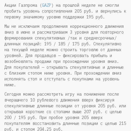
Акции Газпрома (
GAZP
) на прошлой неделе не смогли
пробить уровень сопротивления 205 руб. и вернулись к
первому значимому уровню поддержки 195 руб.
Мы не исключаем продолжения коррекционного движения
вниз в июне и рассматриваем 3 уровня для повторного
формирования спекулятивных /так и среднесрочных/
длинных позиций: 195 / 185 / 175 руб. Спекулятивно
на текущей неделе можно строить торговлю от данных
уровней. Для продавцов — фиксировать прибыль и
возобновлять продажи при прохождении уровня вниз.
Для покупателей — открывать спекулятивные и длинные
с близким стопом ниже уровня. При прохождении вниз
исполнять стоп и отступать с покупками на уровень
ниже.
Сегодня можно рассмотреть игру на понижение после
вчерашнего 10 рублевого движения вверх фиксируя
спекулятивные длинные позиции от уровня 205 руб. или
открывая короткие со стопами выше 207 руб. с целью
200 / 195 руб. При пробое уровня 205 вверх
покупателям восстановить длинные позиции с целью 215
руб. и стопом 204,25 руб.