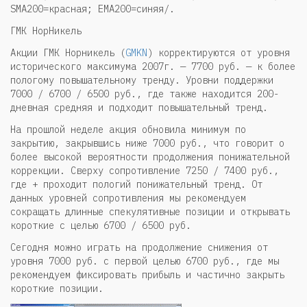
SMA200=красная; EMA200=синяя/.
ГМК НорНикель
Акции ГМК Норникель (
GMKN
) корректируются от уровня
исторического максимума 2007г. — 7700 руб. — к более
пологому повышательному тренду. Уровни поддержки
7000 / 6700 / 6500 руб., где также находится 200-
дневная средняя и подходит повышательный тренд.
На прошлой неделе акция обновила минимум по
закрытию, закрывшись ниже 7000 руб., что говорит о
более высокой вероятности продолжения понижательной
коррекции. Сверху сопротивление 7250 / 7400 руб.,
где + проходит пологий понижательный тренд. От
данных уровней сопротивления мы рекомендуем
сокращать длинные спекулятивные позиции и открывать
короткие с целью 6700 / 6500 руб.
Сегодня можно играть на продолжение снижения от
уровня 7000 руб. с первой целью 6700 руб., где мы
рекомендуем фиксировать прибыль и частично закрыть
короткие позиции.