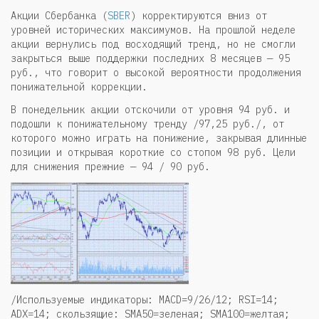
Акции Сбербанка (
SBER
) корректируются вниз от
уровней исторических максимумов. На прошлой неделе
акции вернулись под восходящий тренд, но не смогли
закрыться выше поддержки последних 8 месяцев — 95
руб., что говорит о высокой вероятности продолжения
понижательной коррекции.
В понедельник акции отскочили от уровня 94 руб. и
подошли к понижательному тренду /97,25 руб./, от
которого можно играть на понижение, закрывая длинные
позиции и открывая короткие со стопом 98 руб. Цели
для снижения прежние — 94 / 90 руб.
/Используемые индикаторы: MACD=9/26/12; RSI=14;
ADX=14; скользящие: SMA50=зеленая; SMA100=желтая;