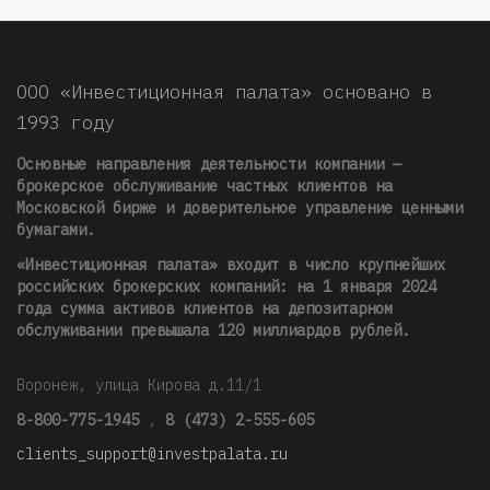
ООО «Инвестиционная палата» основано в
1993 году
Основные направления деятельности компании —
брокерское обслуживание частных клиентов на
Московской бирже и доверительное управление ценными
бумагами.
«Инвестиционная палата» входит в число крупнейших
российских брокерских компаний: на 1 января 2024
года сумма активов клиентов на депозитарном
обслуживании превышала 120 миллиардов рублей
.
Воронеж, улица Кирова д.11/1
8-800-775-1945
,
8 (473) 2-555-605
clients_support@investpalata.ru