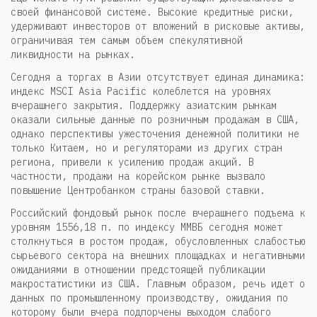
своей финансовой системе. Высокие кредитные риски,
удерживают инвесторов от вложений в рисковые активы,
ограничивая тем самым объем спекулятивной
ликвидности на рынках.
Сегодня а торгах в Азии отсутствует единая динамика:
индекс MSCI Asia Pacific колеблется на уровнях
вчерашнего закрытия. Поддержку азиатским рынкам
оказали сильные данные по розничным продажам в США,
однако перспективы ужесточения денежной политики не
только Китаем, но и регуляторами из других стран
региона, привели к усилению продаж акций. В
частности, продажи на корейском рынке вызвало
повышение Центробанком страны базовой ставки.
Российский фондовый рынок после вчерашнего подъема к
уровням 1556,18 п. по индексу ММВБ сегодня может
столкнуться в ростом продаж, обусловленных слабостью
сырьевого сектора на внешних площадках и негативными
ожиданиями в отношении предстоящей публикации
макростатистики из США. Главным образом, речь идет о
данных по промышленному производству, ожидания по
которому были вчера подпорчены выходом слабого