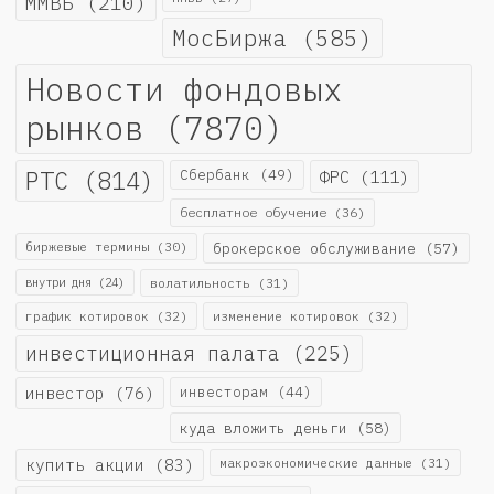
ММВБ
(210)
МосБиржа
(585)
Новости фондовых
рынков
(7870)
РТС
(814)
Сбербанк
(49)
ФРС
(111)
бесплатное обучение
(36)
биржевые термины
(30)
брокерское обслуживание
(57)
внутри дня
(24)
волатильность
(31)
график котировок
(32)
изменение котировок
(32)
инвестиционная палата
(225)
инвестор
(76)
инвесторам
(44)
куда вложить деньги
(58)
купить акции
(83)
макроэкономические данные
(31)