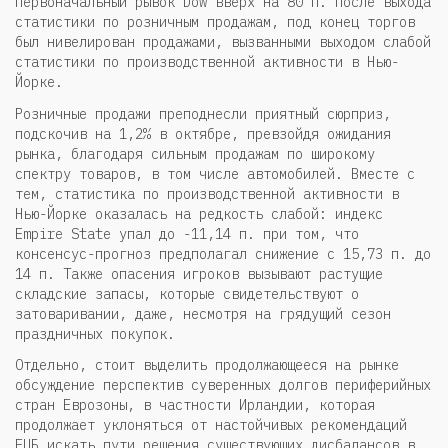
Первоначальный рывок Dow вверх на 80 п. после выхода
статистики по розничным продажам, под конец торгов
был нивелирован продажами, вызванными выходом слабой
статистики по производственной активности в Нью-
Йорке.
Розничные продажи преподнесли приятный сюрприз,
подскочив на 1,2% в октябре, превзойдя ожидания
рынка, благодаря сильным продажам по широкому
спектру товаров, в том числе автомобилей. Вместе с
тем, статистика по производственной активности в
Нью-Йорке оказалась на редкость слабой: индекс
Empire State упал до -11,14 п. при том, что
консенсус-прогноз предполагал снижение с 15,73 п. до
14 п. Также опасения игроков вызывают растущие
складские запасы, которые свидетельствуют о
затоваривании, даже, несмотря на грядущий сезон
праздничных покупок.
Отдельно, стоит выделить продолжающееся на рынке
обсуждение перспектив суверенных долгов периферийных
стран Еврозоны, в частности Ирландии, которая
продолжает уклоняться от настойчивых рекомендаций
ЕЦБ искать пути решения существующих дисбалансов в