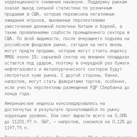
коррекционного снижения накануне. Поддержку рынкам
оказал выход сильной статистики по розничным
продажам в США, которая перевесила негативные
ожидания игроков, вызванные перспективами
ужесточения денежной политики Китаем и Кореей, а
также проявлениями слабости промышленного сектора в
США. По всей видимости, после вчерашнего подъема на
российском фондовом рынке, сегодня на него вновь
могут придти продажи, которые могут стоить индексу
ММВБ около 1%: сырьевой сектор на внешних площадках
остается под ударом, поэтому в очередной раз бумаги
нефтегазового и металлургического секторов будут
смотреться хуже рынка. С другой стороны, банки,
напротив, могут стать фаворитами торгов, особенно,
если учесть перспективы размещения РДР Сбербанка до
конца года.
Американские индексы консолидировались на
достигнутых в результате прокатившейся по рынку
коррекции уровнях. Dow смог вырасти всего на 0,08%
до 11201,97 п. S&P, — напротив, снизился на 0,12% до
1197,75 п.