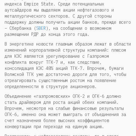
индекса Empire State. Среди потенциальных
аутсайдеров мы выделяем акции нефтегазового и
металлургического секторов. С другой стороны
поддержку должны получить акции банков, прежде всего
– Сбербанка (
SBER
), на сообщении о возможном
размещении РДР до конца этого года.
В энергетике новости главным образом лежат в области
изменений корпоративной структуры компаний: плюсом
для КЭС является урегулирование с Газпромом
конфликта вокруг ТГК-7 и, как следствие,
консолидация КЭС 48% акций ТГК-7. Впрочем, бумаги
Волжской ТГК уже достаточно дороги для того, чтобы
отреагировать существенным ростом на появление
определенности в структуре акционеров.
Объединение «газпромовских» ОГК-2 и ОГК-6 должно
стать драйвером для роста акций обеих компаний.
Впрочем, несмотря на слабые финансовые результаты
ОГК-6, именно она может выиграть от объединения за
счет назначения более высоких коэффициентов
конвертации при переходе на единую акцию.