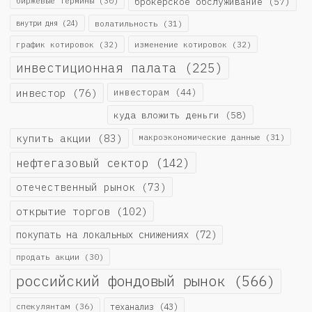
биржевые термины
(30)
брокерское обслуживание
(57)
внутри дня
(24)
волатильность
(31)
график котировок
(32)
изменение котировок
(32)
инвестиционная палата
(225)
инвестор
(76)
инвесторам
(44)
куда вложить деньги
(58)
купить акции
(83)
макроэкономические данные
(31)
нефтегазовый сектор
(142)
отечественный рынок
(73)
открытие торгов
(102)
покупать на локальных снижениях
(72)
продать акции
(30)
российский фондовый рынок
(566)
спекулянтам
(36)
теханализ
(43)