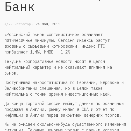
Банк
,
Администратор
24 мая, 2011
«Российский рынок «оптимистично» осваивает
пятимесячные минимумы. Сегодня индексы растут
вровень с сырьевыми котировками, индекс РТС
прибавляет 1,4%, ММВБ — 1,2%.
Текущие корпоративные новости носят в целом
нейтральный характер и не оказывают влияния на
рынок.
Поступившая макростатистика по Германии, Еврозоне и
Великобритании смешанная, но в целом также
нейтральна с точки зрения инвестиционных идей.
До конца торговой сессии выйдут данные по розничным
продажам в Англии, рынку жилья в США и отчет по
инфляции в Англии перед закрытием вечерних торгов.
Мы не ожидаем сколько-нибудь существенного изменения
ситуации. Текущие ценовые уровни с равным успехом