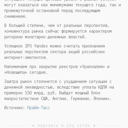
могут оказаться как минимумами текущего года, так и
промежуточной остановкой перед последующим
снижением.
В большей степени, чем от реальных перспектив,
конъюнктура рынка сейчас формируется характером
риторики монетарно-денежных властей.
Успешное IPO Yandex можно считать признанием
реальных перспектив сектора акций российских
интернет-эмитентов.
Напоминаем про закрытие реестров «Уралкалия» и
«Новошипа» сегодня.
Завтра рынок столкнется с ухудшением ситуации с
денежной ликвидностью, вследствие уплаты НДПИ на
примерно 150 млрд. руб. Выйдет мощный блок
макростатистики США, Англии, Германии, Японии».
Источник:
Прайм-Тасс
☀ ПОДЕЛИСЬ В СОЦ СЕТЯХ ☀