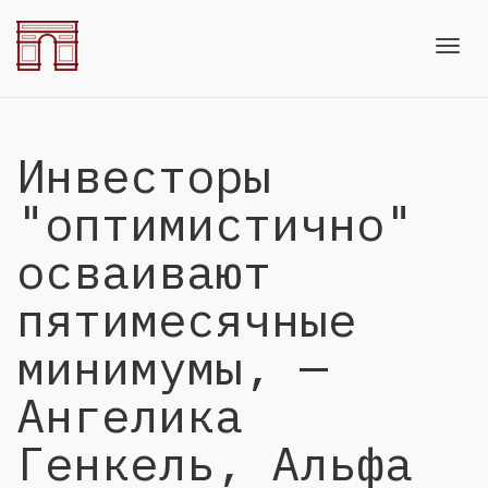
Toggl
Инвесторы
navig
"оптимистично"
осваивают
пятимесячные
минимумы, —
Ангелика
Генкель, Альфа