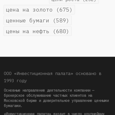
цена на золото
(675)
ценные бумаги
(589)
цены на нефть
(680)
ООО «Инвестиционная палата» основано в
1993 году
Основные направления деятельности компании —
брокерское обслуживание частных клиентов на
Московской бирже и доверительное управление ценными
бумагами.
«Инвестиционная палата» входит в число крупнейших