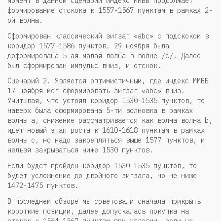
момент в данном сценарии индекс ММВБ продолжает
формирование отскока к 1557-1567 пунктам в рамках 2-
ой волны.
Сформирован классический зигзаг «abc» с подскоком в
коридор 1577-1586 пунктов. 29 ноября была
доформирована 5-ая малая волна в волне /с/. Далее
был сформирован импульс вниз, и отскок.
Сценарий 2. Является оптимистичным, где индекс ММВБ
17 ноября мог сформировать зигзаг «abc» вниз.
Учитывая, что устоял коридор 1530-1535 пунктов, то
наверх была сформирована 5-ти волновка в рамках
волны а, снижение рассматривается как волна волна b,
идет новый этап роста к 1610-1618 пунктам в рамках
волны с, но надо закрепляться выше 1577 пунктов, и
нельзя закрываться ниже 1530 пунктов.
Если будет пройден коридор 1530-1535 пунктов, то
будет усложнение до двойного зигзага, но не ниже
1472-1475 пунктов.
В последнем обзоре мы советовали сначала прикрыть
короткие позиции, далее допускалась покупка на