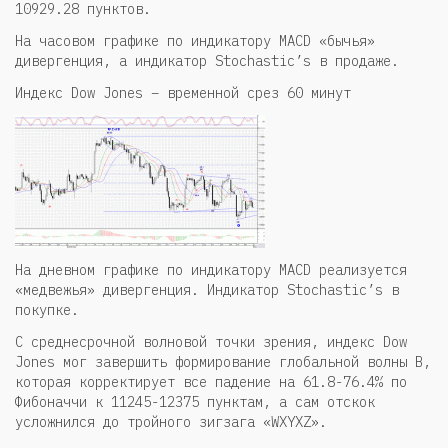
10929.28 пунктов.
На часовом графике по индикатору MACD «бычья»
дивергенция, а индикатор Stochastic’s в продаже.
Индекс Dow Jones – временной срез 60 минут
На дневном графике по индикатору MACD реализуется
«медвежья» дивергенция. Индикатор Stochastic’s в
покупке.
С среднесрочной волновой точки зрения, индекс Dow
Jones мог завершить формирование глобальной волны В,
которая корректирует все падение на 61.8-76.4% по
Фибоначчи к 11245-12375 пунктам, а сам отскок
усложнился до тройного зигзага «WXYXZ».