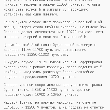
пунктов и верхней в районе 11050 пунктов, который
может быть волной b в зигзаге y. Необходимо
установить еще один минимум.
Так в лучшем случае идет формирование большой 4-ой
волны, которая стала двойным зигзагом, но индекс Dow
Jones не должен опускаться ниже 10720 пунктов, есть
волна а, вечерний отскок мог быть волной b.
Целью большой 5-ой волны будет новый максимум в
коридоре 11500-11700 пунктам/подтверждение
преодоление 11280-11303 пунктов/.
В худшем случае, 19-24 ноября мог быть сформирован
зигзаг «abc» в рамках коррекции всего падения от 5
ноября, и «медведи» развернут более масштабное
падение с преодолением 10720 пунктов.
Сегодня уровнем сопротивления для участников рынка
будет отметка 11050 и 11300 пунктов. Уровнем
поддержки будет 10900 b 10950 пунктов.
Часовой фрактал на покупку находится на отметке
11451.53 и 11280.9 пунктов, а на продажу на отметке