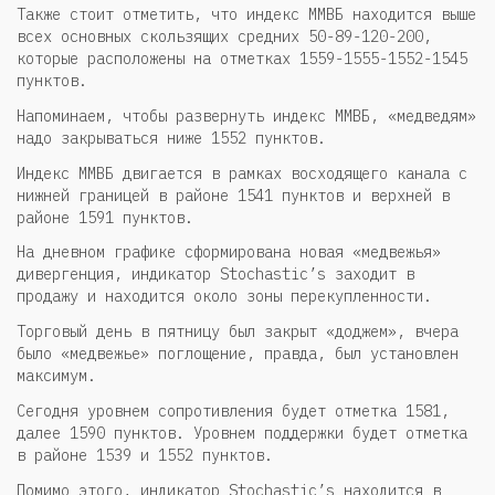
Также стоит отметить, что индекс ММВБ находится выше
всех основных скользящих средних 50-89-120-200,
которые расположены на отметках 1559-1555-1552-1545
пунктов.
Напоминаем, чтобы развернуть индекс ММВБ, «медведям»
надо закрываться ниже 1552 пунктов.
Индекс ММВБ двигается в рамках восходящего канала с
нижней границей в районе 1541 пунктов и верхней в
районе 1591 пунктов.
На дневном графике сформирована новая «медвежья»
дивергенция, индикатор Stochastic’s заходит в
продажу и находится около зоны перекупленности.
Торговый день в пятницу был закрыт «доджем», вчера
было «медвежье» поглощение, правда, был установлен
максимум.
Сегодня уровнем сопротивления будет отметка 1581,
далее 1590 пунктов. Уровнем поддержки будет отметка
в районе 1539 и 1552 пунктов.
Помимо этого, индикатор Stochastic’s находится в