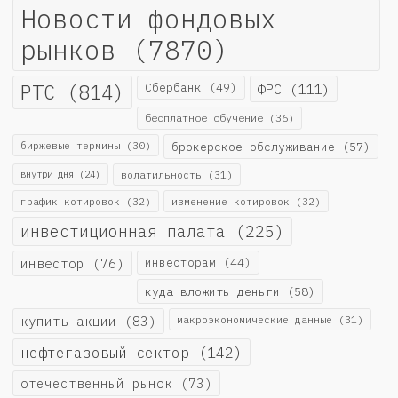
Новости фондовых
рынков
(7870)
РТС
(814)
Сбербанк
(49)
ФРС
(111)
бесплатное обучение
(36)
биржевые термины
(30)
брокерское обслуживание
(57)
внутри дня
(24)
волатильность
(31)
график котировок
(32)
изменение котировок
(32)
инвестиционная палата
(225)
инвестор
(76)
инвесторам
(44)
куда вложить деньги
(58)
купить акции
(83)
макроэкономические данные
(31)
нефтегазовый сектор
(142)
отечественный рынок
(73)