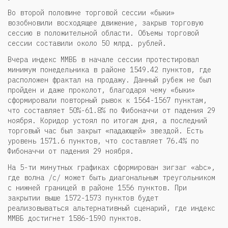
Во второй половине торговой сессии «быки»
возобновили восходящее движение, закрыв торговую
сессию в положительной области. Объемы торговой
сессии составили около 50 млрд. рублей.
Вчера индекс ММВБ в начале сессии протестировал
минимум понедельника в районе 1549.42 пунктов, где
расположен фрактал на продажу. Данный рубеж не был
пройден и даже проколот, благодаря чему «быки»
сформировали повторный рывок к 1564-1567 пунктам,
что составляет 50%-61.8% по Фибоначчи от падения 29
ноября. Коридор устоял по итогам дня, а последний
торговый час был закрыт «падающей» звездой. Есть
уровень 1571.6 пунктов, что составляет 76.4% по
Фибоначчи от падения 29 ноября.
На 5-ти минутных графиках сформирован зигзаг «abc»,
где волна /с/ может быть диагональным треугольником
с нижней границей в районе 1556 пунктов. При
закрытии выше 1572-1573 пунктов будет
реализовываться альтернативный сценарий, где индекс
ММВБ достигнет 1586-1590 пунктов.