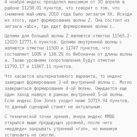
4 ноября индекс преодолел максимум от 30 апреля в
районе 11258.01 пунктов, что говорит о том, что
снижение май-июль 2010 года было зигзагом XX. Исходя
из этого, идет формирование волны Z. Она состоит из
зигзага «abc», где идет формирование волны с.
Целями для большой волны Z являются отметки 11565.2-
12020-12771.6 пунктов. Целями внутренней волны с
являются отметки 11500 и 11747 пунктов, что
составляет 100% и 138.2% по Фибоначчи от длины волны
а. Также уровнями сопротивления будут отметки
11790.17 и 11867.11 пунктов.
Что касается альтернативного варианта, то индекс
завершил формирование 3-ей внутренней волны с. Могло
завершиться формирование 4-ой волны. Ожидается еще
один заход наверх в рамках внутренней 5-ой волны.
Если индекс Dow Jones уходит ниже 10719.94 пунктов,
то данный сценарий станет не актуальным.
С технической точки зрения, вчера индекс ММВБ
открылся выше предыдущих уровней, после чего
«медведи» закрывать утренний «гэп», но минимум
установить не смогли.