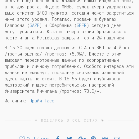
больше предпосылок для движения наших индексов вниз,
а не для роста. Индекс ММВБ, сумев вчера удержаться
выше отметки 1400 пунктов, сегодня может закрепиться
ниже этого уровня. Полагаю, продажи в бумагах
Газпрома (
GAZP
) и Сбербанка (
SBER
) сегодня днем
могут усилиться. Кстати, вчера акции бразильского
нефтегиганта Petrobras закрыли торги 2% падением.
В 15-30 ждем выхода данных из США по ВВП за 4-й кв.
/третья оценка/ /прогноз: +5,9%/. Вместе с этим
выходят пересмотренные данные по корпоративным
прибылям и личному потреблению. Особого интереса эти
данные не вызовут, поскольку серьезных изменений
здесь ждать не стоит. В 16-55 будет опубликован
мартовский индекс потребительских настроений
Университета Мичигана /прогноз: 73,0/».
Источник:
Прайм-Тасс
☀ ПОДЕЛИСЬ В СОЦ СЕТЯХ ☀