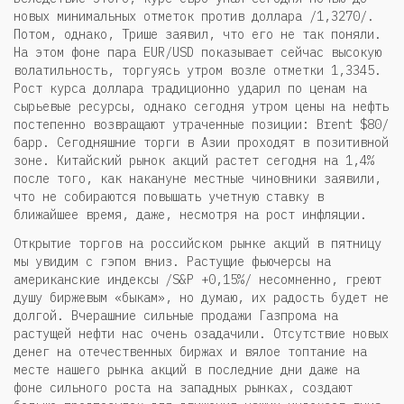
новых минимальных отметок против доллара /1,3270/.
Потом, однако, Трише заявил, что его не так поняли.
На этом фоне пара EUR/USD показывает сейчас высокую
волатильность, торгуясь утром возле отметки 1,3345.
Рост курса доллара традиционно ударил по ценам на
сырьевые ресурсы, однако сегодня утром цены на нефть
постепенно возвращают утраченные позиции: Brent $80/
барр. Сегодняшние торги в Азии проходят в позитивной
зоне. Китайский рынок акций растет сегодня на 1,4%
после того, как накануне местные чиновники заявили,
что не собираются повышать учетную ставку в
ближайшее время, даже, несмотря на рост инфляции.
Открытие торгов на российском рынке акций в пятницу
мы увидим с гэпом вниз. Растущие фьючерсы на
американские индексы /S&P +0,15%/ несомненно, греют
душу биржевым «быкам», но думаю, их радость будет не
долгой. Вчерашние сильные продажи Газпрома на
растущей нефти нас очень озадачили. Отсутствие новых
денег на отечественных биржах и вялое топтание на
месте нашего рынка акций в последние дни даже на
фоне сильного роста на западных рынках, создают