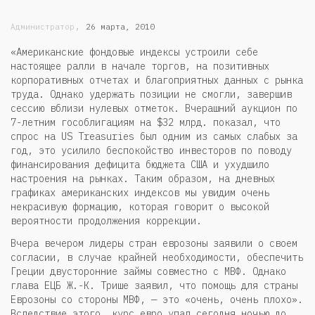
,
Администратор
26 марта, 2010
«Американские фондовые индексы устроили себе
настоящее ралли в начале торгов, на позитивных
корпоративных отчетах и благоприятных данных с рынка
труда. Однако удержать позиции не смогли, завершив
сессию вблизи нулевых отметок. Вчерашний аукцион по
7-летним гособлигациям на $32 млрд. показал, что
спрос на US Treasuries был одним из самых слабых за
год, это усилило беспокойство инвесторов по поводу
финансирования дефицита бюджета США и ухудшило
настроения на рынках. Таким образом, на дневных
графиках американских индексов мы увидим очень
некрасивую формацию, которая говорит о высокой
вероятности продолжения коррекции.
Вчера вечером лидеры стран еврозоны заявили о своем
согласии, в случае крайней необходимости, обеспечить
Греции двусторонние займы совместно с МВФ. Однако
глава ЕЦБ Ж.-К. Трише заявил, что помощь для страны
Еврозоны со стороны МВФ, — это «очень, очень плохо».
Вследствие этого, курс евро упал сегодня ночью до