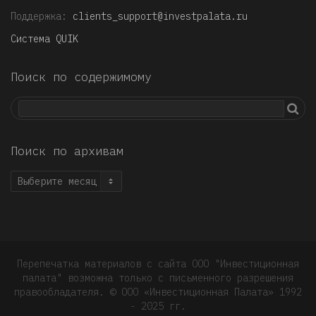
Поддержка:
clients_support@investpalata.ru
Система QUIK
Поиск по содержимому
Поиск по архивам
Поиск
по
архивам
Перепечатка материалов с сайта ООО "Инвестиционная
палата" возможна только с письменного разрешения
правообладателя. © OOO «Инвестиционная Палата» 1992
- 2025 гг.