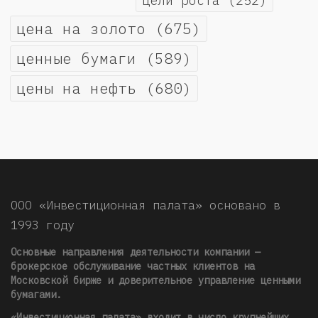
цели роста
(252)
цена на золото
(675)
ценные бумаги
(589)
цены на нефть
(680)
ООО «Инвестиционная палата» основано в
1993 году
Основные направления деятельности компании —
брокерское обслуживание частных клиентов на
Московской бирже и доверительное управление ценными
бумагами.
«Инвестиционная палата» входит в число крупнейших