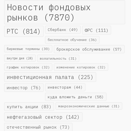
Новости фондовых
рынков
(7870)
РТС
(814)
Сбербанк
(49)
ФРС
(111)
бесплатное обучение
(36)
биржевые термины
(30)
брокерское обслуживание
(57)
внутри дня
(24)
волатильность
(31)
график котировок
(32)
изменение котировок
(32)
инвестиционная палата
(225)
инвестор
(76)
инвесторам
(44)
куда вложить деньги
(58)
купить акции
(83)
макроэкономические данные
(31)
нефтегазовый сектор
(142)
отечественный рынок
(73)