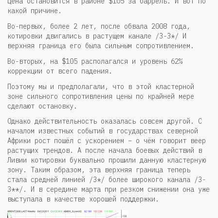
цена остановится в районе $105 за баррель. И вот по
какой причине.
Во-первых, более 2 лет, после обвала 2008 года,
котировки двигались в растущем канале /3-3*/ И
верхняя граница его была сильным сопротивлением.
Во-вторых, на $105 располагался и уровень 62%
коррекции от всего падения.
Поэтому мы и предполагали, что в этой кластерной
зоне сильного сопротивления цены по крайней мере
сделают остановку.
Однако действительность оказалась совсем другой. С
началом известных событий в государствах северной
Африки рост пошёл с ускорением – о чём говорит веер
растущих трендов. А после начала боевых действий в
Ливии котировки буквально прошили данную кластерную
зону. Таким образом, эта верхняя граница теперь
стала средней линией /3*/ более широкого канала /3-
3**/. И в середине марта при резком снижении она уже
выступала в качестве хорошей поддержки.