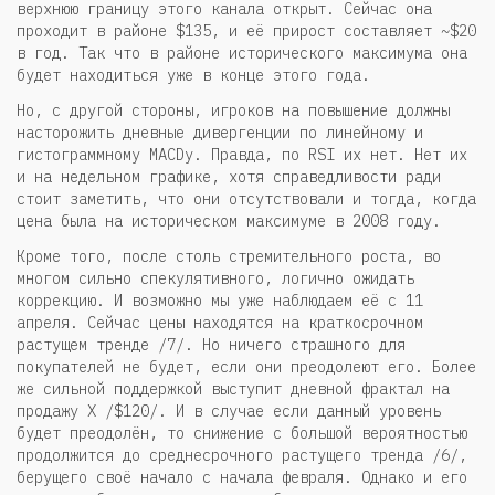
верхнюю границу этого канала открыт. Сейчас она
проходит в районе $135, и её прирост составляет ~$20
в год. Так что в районе исторического максимума она
будет находиться уже в конце этого года.
Но, с другой стороны, игроков на повышение должны
насторожить дневные дивергенции по линейному и
гистограммному MACDу. Правда, по RSI их нет. Нет их
и на недельном графике, хотя справедливости ради
стоит заметить, что они отсутствовали и тогда, когда
цена была на историческом максимуме в 2008 году.
Кроме того, после столь стремительного роста, во
многом сильно спекулятивного, логично ожидать
коррекцию. И возможно мы уже наблюдаем её с 11
апреля. Сейчас цены находятся на краткосрочном
растущем тренде /7/. Но ничего страшного для
покупателей не будет, если они преодолеют его. Более
же сильной поддержкой выступит дневной фрактал на
продажу Х /$120/. И в случае если данный уровень
будет преодолён, то снижение с большой вероятностью
продолжится до среднесрочного растущего тренда /6/,
берущего своё начало с начала февраля. Однако и его