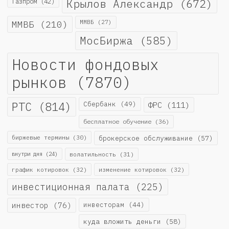
Крылов Александр
(672)
Газпром
(42)
ММВБ
(210)
ММВБ
(27)
МосБиржа
(585)
Новости фондовых
рынков
(7870)
РТС
(814)
Сбербанк
(49)
ФРС
(111)
бесплатное обучение
(36)
биржевые термины
(30)
брокерское обслуживание
(57)
внутри дня
(24)
волатильность
(31)
график котировок
(32)
изменение котировок
(32)
инвестиционная палата
(225)
инвестор
(76)
инвесторам
(44)
куда вложить деньги
(58)