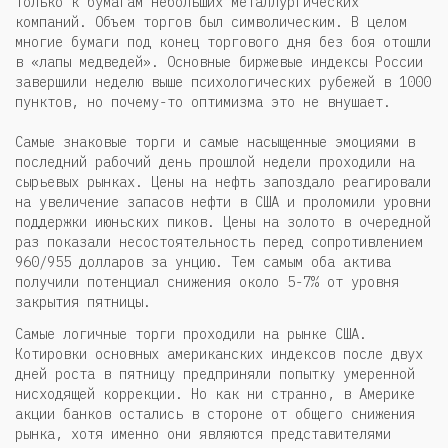
только к бумагам небольших металлургических
компаний. Объем торгов был символическим. В целом
многие бумаги под конец торгового дня без боя отошли
в «лапы медведей». Основные биржевые индексы России
завершили неделю выше психологических рубежей в 1000
пунктов, но почему-то оптимизма это не внушает.
Самые знаковые торги и самые насыщенные эмоциями в
последний рабочий день прошлой недели проходили на
сырьевых рынках. Цены на нефть запоздало реагировали
на увеличение запасов нефти в США и проломили уровни
поддержки июньских пиков. Цены на золото в очередной
раз показали несостоятельность перед сопротивлением
960/955 долларов за унцию. Тем самым оба актива
получили потенциал снижения около 5-7% от уровня
закрытия пятницы.
Самые логичные торги проходили на рынке США.
Котировки основных американских индексов после двух
дней роста в пятницу предприняли попытку умеренной
нисходящей коррекции. Но как ни странно, в Америке
акции банков остались в стороне от общего снижения
рынка, хотя именно они являются представителями