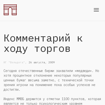
Toggl
Комментарий к
navig
ходу торгов
,
ИГ "Вельдега"
26 августа, 2009
Сегодня отечественные биржи захватили «медведи». Но
хотя процентное отклонение некоторых популярных
ценных бумаг весьма заметно, с технической точки
зрения игроки на понижение пока особых успехов не
достигли.
Индекс ММВБ держится у отметки 1100 пунктов, которая
является не только психологическим уровнем