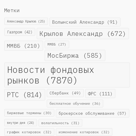
Метки
Александр Крылов
(25)
Волынский Александр
(91)
Крылов Александр
(672)
Газпром
(42)
ММВБ
(210)
ММВБ
(27)
МосБиржа
(585)
Новости фондовых
рынков
(7870)
РТС
(814)
Сбербанк
(49)
ФРС
(111)
бесплатное обучение
(36)
биржевые термины
(30)
брокерское обслуживание
(57)
внутри дня
(24)
волатильность
(31)
график котировок
(32)
изменение котировок
(32)