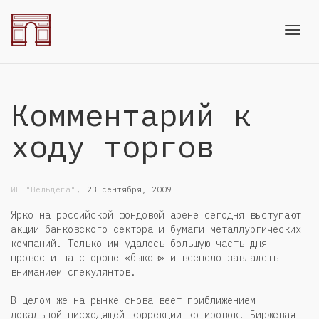
Toggl
Комментарий к
navig
ходу торгов
,
ИГ "Вельдега"
23 сентября, 2009
Ярко на российской фондовой арене сегодня выступают
акции банковского сектора и бумаги металлургических
компаний. Только им удалось большую часть дня
провести на стороне «быков» и всецело завладеть
вниманием спекулянтов.
В целом же на рынке снова веет приближением
локальной нисходящей коррекции котировок. Биржевая