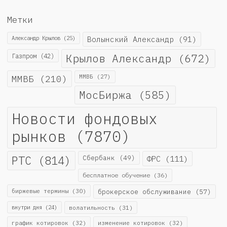
Метки
Александр Крылов
(25)
Волынский Александр
(91)
Крылов Александр
(672)
Газпром
(42)
ММВБ
(210)
ММВБ
(27)
МосБиржа
(585)
Новости фондовых
рынков
(7870)
РТС
(814)
Сбербанк
(49)
ФРС
(111)
бесплатное обучение
(36)
биржевые термины
(30)
брокерское обслуживание
(57)
внутри дня
(24)
волатильность
(31)
график котировок
(32)
изменение котировок
(32)