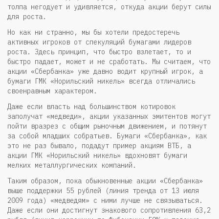
толпа негодует и удивляется, откуда акции берут силы
для роста.
Но как ни странно, мы бы хотели предостеречь
активных игроков от спекуляций бумагами лидеров
роста. Здесь принцип, что быстро взлетает, то и
быстро падает, может и не сработать. Мы считаем, что
акции «Сбербанка» уже давно водит крупный игрок, а
бумаги ГМК «Норильский никель» всегда отличались
своенравным характером.
Даже если власть над большинством котировок
заполучат «медведи», акции указанных эмитентов могут
пойти вразрез с общим рыночным движением, и потянут
за собой младших собратьев. Бумаги «Сбербанка», как
это не раз бывало, подадут пример акциям ВТБ, а
акции ГМК «Норильский никель» вдохновят бумаги
мелких металлургических компаний.
Таким образом, пока обыкновенные акции «Сбербанка»
выше поддержки 55 рублей (линия тренда от 13 июля
2009 года) «медведям» с ними лучше не связываться.
Даже если они достигнут знакового сопротивления 63,2