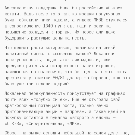
Американская поддержка была бы российским «быкам»
кстати. Ведь после того как котировки популярных
бумаг обновили пики недели, а индекс ММВБ стукнулся
в сопротивление 1340 пунктов, наши игроки на
повышение охладели к торгам. Их перестали даже
будоражить растущие цены на нефть.
Что мешает расти котировкам, невзирая на явный
позитивный сигнал с сырьевых рынков? Локальная
перекупленность, недостаток ликвидности, или
предусмотрительная осторожность наших игроков,
замешанная на опасениях, что бег цен на нефть снова
прервется у отметки 80/81 доллар за баррель, как это
было уже три недели подряд?
Локальная перекупленность присутствует на графиках
почти всех «голубых фишек». Еще не отыграли свой
краткосрочный потенциал роста, только вечно
притормаживающие акции «Газпрома», а также идей на
покупку остаются в бумагах «второго эшелона» —
«ОГК-3», «Сибирьтелеком», «ММК».
Оборот на рынке сегодня небольшой на самом деле, но,