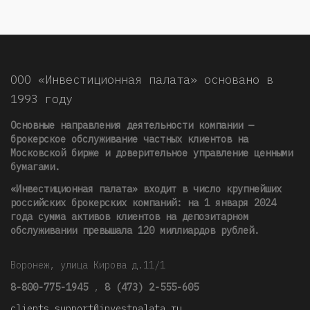
ООО «Инвестиционная палата» основано в
1993 году
Основные направления деятельности компании —
брокерское обслуживание частных клиентов на
Московской бирже и доверительное управление ценными
бумагами.
«Инвестиционная палата» входит в число крупнейших
российских брокерских компаний: на 1 января 2024
года сумма активов клиентов на депозитарном
обслуживании превышала 120 миллиардов рублей
.
Воронеж, улица Кирова д.11/1
8-800-775-1945
,
8 (473) 2-555-605
clients_support@investpalata.ru