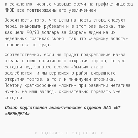
к сожалению, черные часовые свечи на графике индекса
ММВБ все подтверждены его увеличением.
Вероятность того, что цены на нефть снова спасуют
перед знаковыми рубежами и в этот раз высока, так
как цели 90/93 доллара за баррель видны на их
недельных графиках сырья, так что «черному золоту»
торопиться не куда.
Соответственно, если не придет подкрепление из-за
океана в виде позитивного открытия торгов, то уже
сегодня под занавес сессии «бычья» атака
захлебнется, и мы вернемся в район вчерашнего
открытия торгов, а то и к минимумам вторника.
Поэтому краткосрочные «лонги» при развитии негатива
нужно, на наш взгляд, окончательно порезать уже
сегодня.
Обзор подготовлен аналитическим отделом ЗАО «ИГ
«ВЕЛЬДЕГА»
☀ ПОДЕЛИСЬ В СОЦ СЕТЯХ ☀