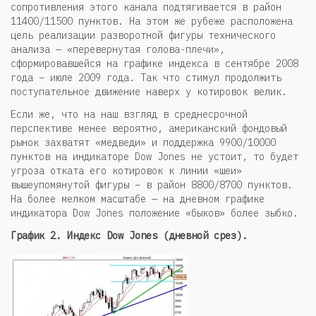
сопротивления этого канала подтягивается в район
11400/11500 пунктов. На этом же рубеже расположена
цель реализации разворотной фигуры технического
анализа — «перевернутая голова-плечи»,
сформировавшейся на графике индекса в сентябре 2008
года – июле 2009 года. Так что стимул продолжить
поступательное движение наверх у котировок велик.
Если же, что на наш взгляд в среднесрочной
перспективе менее вероятно, американский фондовый
рынок захватят «медведи» и поддержка 9900/10000
пунктов на индикаторе Dow Jones не устоит, то будет
угроза отката его котировок к линии «шеи»
вышеупомянутой фигуры – в район 8800/8700 пунктов.
На более мелком масштабе — на дневном графике
индикатора Dow Jones положение «быков» более зыбко.
График 2. Индекс Dow Jones (дневной срез).