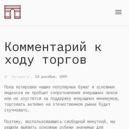
Toggl
Комментарий к
navig
ходу торгов
,
ИГ "Вельдега"
18 декабря, 2009
Пока котировки наших популярных бумаг и основных
индексов не пробьют сопротивления вчерашних пиков
или не опустятся за поддержку вчерашних минимумов,
торговать активно на отечественном рынке будет
скучновато.
Поэтому, воспользовавшись свободной минуткой, мы
решили выявить основные рубежи значимые для