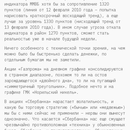
индикатора ММВБ хотя бы за сопротивление 1320
пунктов (линия от 12 февраля 2010 года – попытка
нарисовать краткосрочный восходящий тренд), а еще
лучше за уровень 1330 пунктов (нисходящий тренд от
13 февраля 2010 года). В ином случае угроза отката
индикатора в район 1270 пунктов, сможет стать
реальностью уже в начале будущей недели.
Ничего особенного с технической точки зрения, на чем
можно было бы быстренько сделать денежки, по
отдельным бумагам мы не заметили.
Акции «Газпрома» на дневном графике консолидируются
в странном диапазоне, похожем то ли на остов
зарождающегося «двойного дна», то ли на пугающий
«симметричный треугольник». Подобное нечто и на
графике ГМК «Норильский никель».
В акциях «Сбербанка» нарастает волатильность, и
какую бы торговую стратегию («бычью» или «медвежью»)
мы бы с ними сейчас не применили – нервы они вынесут
однозначно. Что касается «Сбербанка» нас еще смущает
чрезвычайно противоположная «техника» у обыкновенных