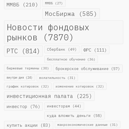
ММВБ
(210)
ММВБ
(27)
МосБиржа
(585)
Новости фондовых
рынков
(7870)
РТС
(814)
Сбербанк
(49)
ФРС
(111)
бесплатное обучение
(36)
биржевые термины
(30)
брокерское обслуживание
(57)
внутри дня
(24)
волатильность
(31)
график котировок
(32)
изменение котировок
(32)
инвестиционная палата
(225)
инвестор
(76)
инвесторам
(44)
куда вложить деньги
(58)
купить акции
(83)
макроэкономические данные
(31)