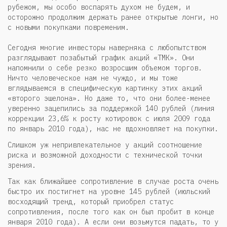
рубежом, мы особо воспарять духом не будем, и
осторожно продолжим держать ранее открытые лонги, но
с новыми покупками повременим.
Сегодня многие инвесторы наверняка с любопытством
разглядывают позабытый график акций «ТМК». Они
напомнили о себе резко возросшим объемом торгов.
Ничто человеческое нам не чуждо, и мы тоже
вглядываемся в специфическую картинку этих акций
«второго эшелона». Но даже то, что они более-менее
уверенно зацепились за поддержкой 140 рублей (линия
коррекции 23,6% к росту котировок с июля 2009 года
по январь 2010 года), нас не вдохновляет на покупки.
Слишком уж непривлекательное у акций соотношение
риска и возможной доходности с технической точки
зрения.
Так как ближайшее сопротивление в случае роста очень
быстро их постигнет на уровне 145 рублей (июльский
восходящий тренд, который приобрел статус
сопротивления, после того как он был пробит в конце
января 2010 года). А если они возьмутся падать, то у