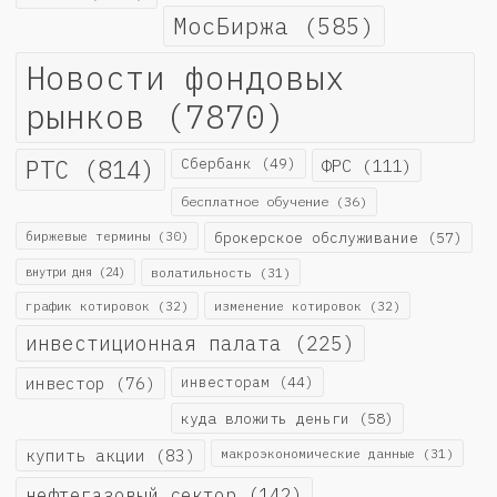
МосБиржа
(585)
Новости фондовых
рынков
(7870)
РТС
(814)
Сбербанк
(49)
ФРС
(111)
бесплатное обучение
(36)
биржевые термины
(30)
брокерское обслуживание
(57)
внутри дня
(24)
волатильность
(31)
график котировок
(32)
изменение котировок
(32)
инвестиционная палата
(225)
инвестор
(76)
инвесторам
(44)
куда вложить деньги
(58)
купить акции
(83)
макроэкономические данные
(31)
нефтегазовый сектор
(142)