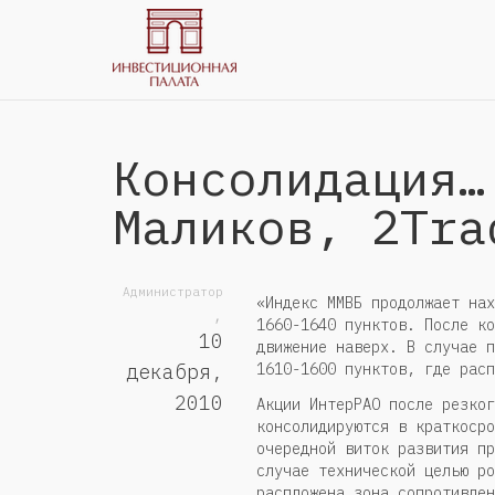
Консолидация…
Маликов, 2Tra
Администратор
«Индекс ММВБ продолжает нах
,
1660-1640 пунктов. После ко
10
движение наверх. В случае п
1610-1600 пунктов, где расп
декабря,
2010
Акции ИнтерРАО после резког
консолидируются в краткосро
очередной виток развития пр
случае технической целью ро
распложена зона сопротивлен