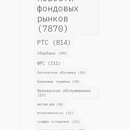
фондовых
рынков
(7870)
РТС
(814)
Сбербанк
(49)
ФРС
(111)
бесплатное обучение
(36)
биржевые термины
(30)
брокерское обслуживание
(57)
внутри дня
(24)
волатильность
(31)
график котировок
(32)