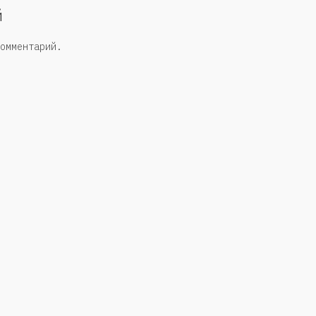
й
омментарий.