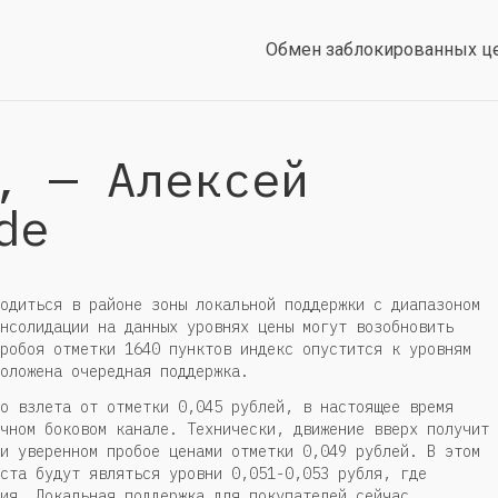
Обмен заблокированных ц
, — Алексей
de
одиться в районе зоны локальной поддержки с диапазоном
нсолидации на данных уровнях цены могут возобновить
робоя отметки 1640 пунктов индекс опустится к уровням
оложена очередная поддержка.
о взлета от отметки 0,045 рублей, в настоящее время
чном боковом канале. Технически, движение вверх получит
и уверенном пробое ценами отметки 0,049 рублей. В этом
ста будут являться уровни 0,051-0,053 рубля, где
ия. Локальная поддержка для покупателей сейчас