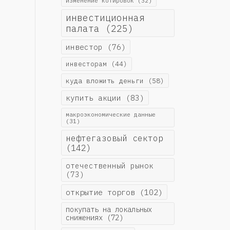
изменение котировок
(32)
инвестиционная
палата
(225)
инвестор
(76)
инвесторам
(44)
куда вложить деньги
(58)
купить акции
(83)
макроэкономические данные
(31)
нефтегазовый сектор
(142)
отечественный рынок
(73)
открытие торгов
(102)
покупать на локальных
снижениях
(72)