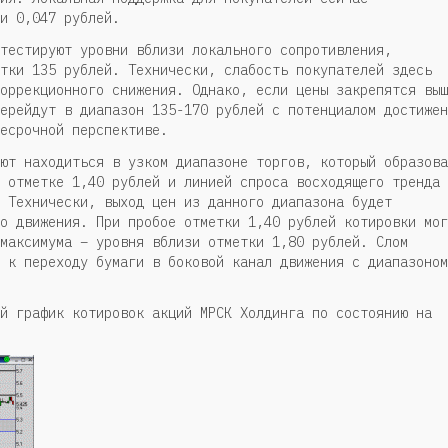
и 0,047 рублей.
тестируют уровни вблизи локального сопротивления,
тки 135 рублей. Технически, слабость покупателей здесь
оррекционного снижения. Однако, если цены закрепятся выш
ерейдут в диапазон 135-170 рублей с потенциалом достижен
есрочной перспективе.
ют находиться в узком диапазоне торгов, который образова
 отметке 1,40 рублей и линией спроса восходящего тренда
 Технически, выход цен из данного диапазона будет
о движения. При пробое отметки 1,40 рублей котировки мог
максимума – уровня вблизи отметки 1,80 рублей. Слом
 к переходу бумаги в боковой канал движения с диапазоном
й график котировок акций МРСК Холдинга по состоянию на