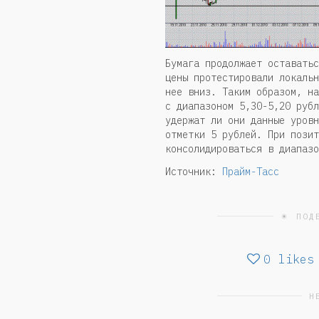
Бумага продолжает оставатьс
цены протестировали локальн
нее вниз. Таким образом, на
с диапазоном 5,30-5,20 рубл
удержат ли они данные уровн
отметки 5 рублей. При позит
консолидироваться в диапазо
Источник:
Прайм-Тасс
☀ ПОД
0
likes
Н