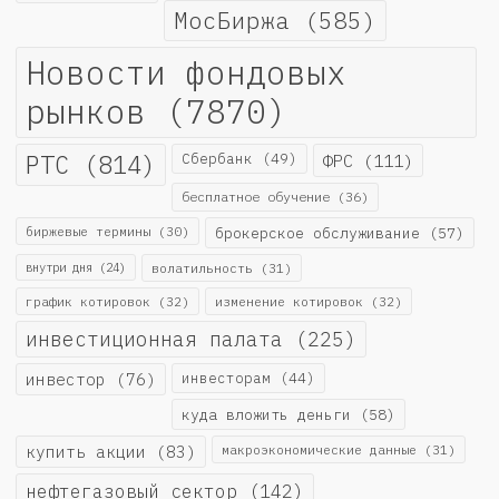
МосБиржа
(585)
Новости фондовых
рынков
(7870)
РТС
(814)
Сбербанк
(49)
ФРС
(111)
бесплатное обучение
(36)
биржевые термины
(30)
брокерское обслуживание
(57)
внутри дня
(24)
волатильность
(31)
график котировок
(32)
изменение котировок
(32)
инвестиционная палата
(225)
инвестор
(76)
инвесторам
(44)
куда вложить деньги
(58)
купить акции
(83)
макроэкономические данные
(31)
нефтегазовый сектор
(142)