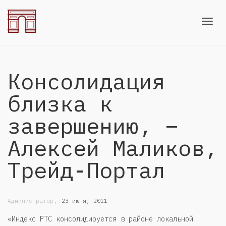
Toggl
Консолидация
navig
близка к
завершению, –
Алексей Маликов,
Трейд-Портал
,
Администратор
23 июня, 2011
«Индекс РТС консолидируется в районе локальной