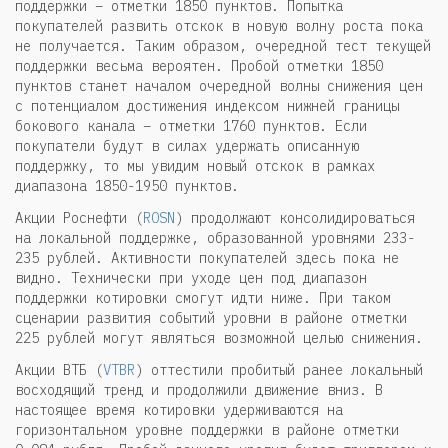
поддержки – отметки 1850 пунктов. Попытка
покупателей развить отскок в новую волну роста пока
не получается. Таким образом, очередной тест текущей
поддержки весьма вероятен. Пробой отметки 1850
пунктов станет началом очередной волны снижения цен
с потенциалом достижения индексом нижней границы
бокового канала – отметки 1760 пунктов. Если
покупатели будут в силах удержать описанную
поддержку, то мы увидим новый отскок в рамках
диапазона 1850-1950 пунктов.
Акции Роснефти (
ROSN
) продолжают консолидироваться
на локальной поддержке, образованной уровнями 233-
235 рублей. Активности покупателей здесь пока не
видно. Технически при уходе цен под диапазон
поддержки котировки смогут идти ниже. При таком
сценарии развития событий уровни в районе отметки
225 рублей могут являться возможной целью снижения.
Акции ВТБ (
VTBR
) оттестили пробитый ранее локальный
восходящий тренд и продолжили движение вниз. В
настоящее время котировки удерживаются на
горизонтальном уровне поддержки в районе отметки