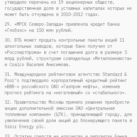
утвердило перечень из 19 акционерных обществ,
государственная доля в уставных капиталах которых не
может быть отчуждена в 2010-2012 годах.
29. «МРСК Северо-Запада» привлекла кредит банка
«Глобэкс» на 150 млн рублей.
30. ВТБ может продать контрольные пакеты акций 11
алкогольных заводов, которые банк получил от
«Росспиртпрома» в счет погашения долга в размере 5
млрд рублей, структурам совладельца «Металлоинвеста»
и Coalco Василия Анисимова.
31. Международное рейтинговое агентство Standard &
Poor’s подтвердило корпоративный кредитный рейтинг
«ВBВ-» российского ОАО «Газпром нефть», изменив
прогноз рейтинга на «негативный» со «стабильного».
32. Правительство Москвы приняло решение приобрести
акции дополнительной эмиссии ОАО «Центральная
топливная компания» (ЦТК), принадлежащей городу, для
увеличения своей доли акций до блокирующего пакета в
Sibir Energy plc.
33. Остатки средств на корсчетах и депозитах Банка