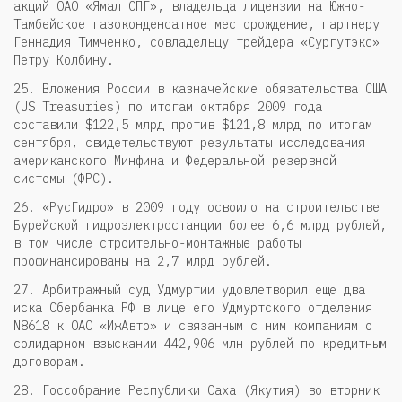
акций ОАО «Ямал СПГ», владельца лицензии на Южно-
Тамбейское газоконденсатное месторождение, партнеру
Геннадия Тимченко, совладельцу трейдера «Сургутэкс»
Петру Колбину.
25. Вложения России в казначейские обязательства США
(US Treasuries) по итогам октября 2009 года
составили $122,5 млрд против $121,8 млрд по итогам
сентября, свидетельствуют результаты исследования
американского Минфина и Федеральной резервной
системы (ФРС).
26. «РусГидро» в 2009 году освоило на строительстве
Бурейской гидроэлектростанции более 6,6 млрд рублей,
в том числе строительно-монтажные работы
профинансированы на 2,7 млрд рублей.
27. Арбитражный суд Удмуртии удовлетворил еще два
иска Сбербанка РФ в лице его Удмуртского отделения
N8618 к ОАО «ИжАвто» и связанным с ним компаниям о
солидарном взыскании 442,906 млн рублей по кредитным
договорам.
28. Госсобрание Республики Саха (Якутия) во вторник