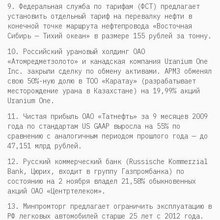
9. Федеральная служба по тарифам (ФСТ) предлагает
установить отдельный тариф на перевалку нефти в
конечной точке маршрута нефтепровода «Восточная
Сибирь — Тихий океан» в размере 155 рублей за тонну.
10. Российский урановый холдинг ОАО
«Атомредметзолото» и канадская компания Uranium One
Inc. закрыли сделку по обмену активами. АРМЗ обменял
свою 50%-ную долю в ТОО «Каратау» (разрабатывает
месторождение урана в Казахстане) на 19,99% акций
Uranium One.
11. Чистая прибыль ОАО «Татнефть» за 9 месяцев 2009
года по стандартам US GAAP выросла на 55% по
сравнению с аналогичным периодом прошлого года — до
47,151 млрд рублей.
12. Русский коммерческий банк (Russische Kommerzial
Bank, Цюрих, входит в группу Газпромбанка) по
состоянию на 2 ноября владел 21,58% обыкновенных
акций ОАО «Центртелеком».
13. Минпромторг предлагает ограничить эксплуатацию в
РФ легковых автомобилей старше 25 лет с 2012 года.