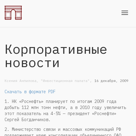
Toggl
Корпоративные
navig
новости
,
Ксения Анпилова, "Инвестиционная палата"
16 декабря, 2009
Скачать в формате PDF
1. НК «Роснефть» планирует по итогам 2009 года
добыть 112 млн тонн нефти, а в 2010 году увеличить
этот показатель на 4-5% — президент «Роснефти»
Сергей Богданчиков.
2. Министерство связи и массовых коммуникаций РФ
поддерживает идею консолидации объединенного ОАО