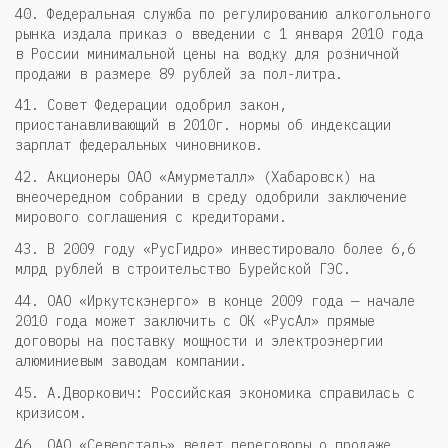
40. Федеральная служба по регулированию алкогольного
рынка издала приказ о введении с 1 января 2010 года
в России минимальной цены на водку для розничной
продажи в размере 89 рублей за пол-литра.
41. Совет Федерации одобрил закон,
приостанавливающий в 2010г. нормы об индексации
зарплат федеральных чиновников.
42. Акционеры ОАО «Амурметалл» (Хабаровск) на
внеочередном собрании в среду одобрили заключение
мирового соглашения с кредиторами.
43. В 2009 году «РусГидро» инвестировало более 6,6
млрд рублей в строительство Бурейской ГЭС.
44. ОАО «Иркутскэнерго» в конце 2009 года — начале
2010 года может заключить с ОК «РусАл» прямые
договоры на поставку мощности и электроэнергии
алюминиевым заводам компании.
45. А.Дворкович: Российская экономика справилась с
кризисом.
46. ОАО «Северсталь» ведет переговоры о продаже