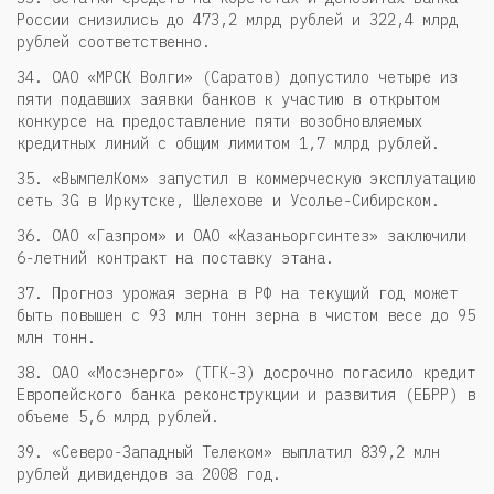
России снизились до 473,2 млрд рублей и 322,4 млрд
рублей соответственно.
34. ОАО «МРСК Волги» (Саратов) допустило четыре из
пяти подавших заявки банков к участию в открытом
конкурсе на предоставление пяти возобновляемых
кредитных линий с общим лимитом 1,7 млрд рублей.
35. «ВымпелКом» запустил в коммерческую эксплуатацию
сеть 3G в Иркутске, Шелехове и Усолье-Сибирском.
36. ОАО «Газпром» и ОАО «Казаньоргсинтез» заключили
6-летний контракт на поставку этана.
37. Прогноз урожая зерна в РФ на текущий год может
быть повышен с 93 млн тонн зерна в чистом весе до 95
млн тонн.
38. ОАО «Мосэнерго» (ТГК-3) досрочно погасило кредит
Европейского банка реконструкции и развития (ЕБРР) в
объеме 5,6 млрд рублей.
39. «Северо-Западный Телеком» выплатил 839,2 млн
рублей дивидендов за 2008 год.