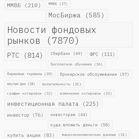
ММВБ
(210)
ММВБ
(27)
МосБиржа
(585)
Новости фондовых
рынков
(7870)
РТС
(814)
Сбербанк
(49)
ФРС
(111)
бесплатное обучение
(36)
биржевые термины
(30)
брокерское обслуживание
(57)
внутри дня
(24)
волатильность
(31)
график котировок
(32)
изменение котировок
(32)
инвестиционная палата
(225)
инвестор
(76)
инвесторам
(44)
куда вложить деньги
(58)
купить акции
(83)
макроэкономические данные
(31)