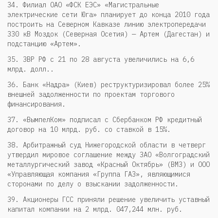
34. Филиал ОАО «ФСК ЕЭС» «Магистральные
электрические сети Юга» планирует до конца 2010 года
построить на Северном Кавказе линию электропередачи
330 кВ Моздок (Северная Осетия) — Артем (Дагестан) и
подстанцию «Артем».
35. ЗВР РФ с 21 по 28 августа увеличились на 6,6
млрд. долл..
36. Банк «Надра» (Киев) реструктуризировал более 25%
внешней задолженности по проектам торгового
финансирования.
37. «ВымпелКом» подписал с Сбербанком РФ кредитный
договор на 10 млрд. руб. со ставкой в 15%.
38. Арбитражный суд Нижегородской области в четверг
утвердил мировое соглашение между ЗАО «Волгоградский
металлургический завод «Красный Октябрь» (ВМЗ) и ООО
«Управляющая компания «Группа ГАЗ», являющимися
сторонами по делу о взыскании задолженности.
39. Акционеры ГСС приняли решение увеличить уставный
капитал компании на 2 млрд. 047,244 млн. руб.