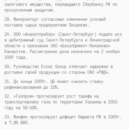
залогового имущества, перешедшего Сбербанку РФ по
просроченным кредитам.
28. Минпромторг согласовал изменения условий
поставки сырья предприятиям Пикалево.
29. ООО «Аналитприбор» (Санкт-Петербург) подало иск
в арбитражный суд Санкт-Петербурга и Ленинградской
области о признании ЗАО «БазэлЦемент-Пикалево»
банкротом. Рассмотрение дела назначено на 2 ноября
2009 года.
30. Руководство Evraz Group отмечает задержки в
доставке своей продукции со стороны ОАО «РЖД».
31. До конца 2009г. ЦБ может снизить ставку
рефинансирования до 10%.
32. «Газпром» прогнозирует рост тарифа на
транспортировку газа по территории Украины в 2010
году на 50-60%.
33. Минфин прогнозирует дефицит бюджета РФ в 2009г.
в 7,8% ВВП.