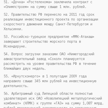
51. «Дочка» «Ростелекома» заключила контракт с
«Олимпстроем» на сумму свыше 1 млн. рублей.
52. Правительство РФ перенесло на 2011 год срок
реализации инвестиционного проекта по организации
скоростного движения между Санкт-Петербургом и
Хельсинки.
53. Российско-турецкое предприятие «ММК-Атакаш»
завершает строительство морского порта в
Искендеруне.
54. Вопрос загрузки заказами ОАО «Нижегородский
авиастроительный завод «Сокол» планируется
рассмотреть на уровне правительства РФ в течение
ближайших двух недель.
55. «Иркутскэнерго» в 1 полугодии 2009 года
направило свыше 345 млн рублей на инвестиционную
деятельность.
56. Арбитражный суд Липецкой области полностью
удовлетворил иск ОАО «Новолипецкий металлургический
комбинат» (НЛМК) к группе «ГАЗ» на сумму 1,087 млрд.
рублей просроченной задолженности за отгруженную