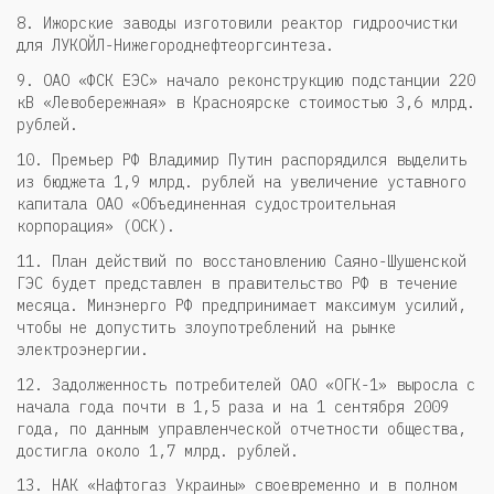
8. Ижорские заводы изготовили реактор гидроочистки
для ЛУКОЙЛ-Нижегороднефтеоргсинтеза.
9. ОАО «ФСК ЕЭС» начало реконструкцию подстанции 220
кВ «Левобережная» в Красноярске стоимостью 3,6 млрд.
рублей.
10. Премьер РФ Владимир Путин распорядился выделить
из бюджета 1,9 млрд. рублей на увеличение уставного
капитала ОАО «Объединенная судостроительная
корпорация» (ОСК).
11. План действий по восстановлению Саяно-Шушенской
ГЭС будет представлен в правительство РФ в течение
месяца. Минэнерго РФ предпринимает максимум усилий,
чтобы не допустить злоупотреблений на рынке
электроэнергии.
12. Задолженность потребителей ОАО «ОГК-1» выросла с
начала года почти в 1,5 раза и на 1 сентября 2009
года, по данным управленческой отчетности общества,
достигла около 1,7 млрд. рублей.
13. НАК «Нафтогаз Украины» своевременно и в полном