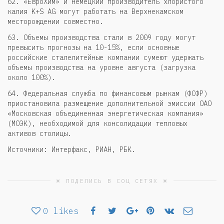
62. «ЕвроХим» и немецкий производитель хлористого
калия K+S AG могут работать на Верхнекамском
месторождении совместно.
63. Объемы производства стали в 2009 году могут
превысить прогнозы на 10-15%, если основные
российские сталелитейные компании сумеют удержать
объемы производства на уровне августа (загрузка
около 100%).
64. Федеральная служба по финансовым рынкам (ФСФР)
приостановила размещение дополнительной эмиссии ОАО
«Московская объединенная энергетическая компания»
(МОЭК), необходимой для консолидации тепловых
активов столицы.
Источники: Интерфакс, РИАН, РБК.
☀ ПОДЕЛИСЬ В СОЦ СЕТЯХ ☀
0
likes