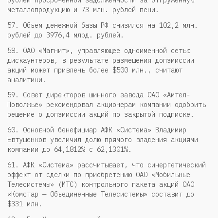
металлопродукцию и 73 млн. рублей пени.
57. Объем денежной базы РФ снизился на 102,2 млн.
рублей до 3976,4 млрд. рублей.
58. ОАО «Магнит», управляющее одноименной сетью
дискаунтеров, в результате размещения допэмиссии
акций может привлечь более $500 млн., считают
аналитики.
59. Совет директоров шинного завода ОАО «Амтел-
Поволжье» рекомендовал акционерам компании одобрить
решение о допэмиссии акций по закрытой подписке.
60. Основной бенефициар АФК «Система» Владимир
Евтушенков увеличил долю прямого владения акциями
компании до 64,1812% с 62,1301%.
61. АФК «Система» рассчитывает, что синергетический
эффект от сделки по приобретению ОАО «Мобильные
Телесистемы» (МТС) контрольного пакета акций ОАО
«Комстар — Объединенные Телесистемы» составит до
$331 млн.