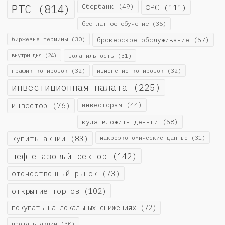
РТС
(814)
Сбербанк
(49)
ФРС
(111)
бесплатное обучение
(36)
биржевые термины
(30)
брокерское обслуживание
(57)
внутри дня
(24)
волатильность
(31)
график котировок
(32)
изменение котировок
(32)
инвестиционная палата
(225)
инвестор
(76)
инвесторам
(44)
куда вложить деньги
(58)
купить акции
(83)
макроэкономические данные
(31)
нефтегазовый сектор
(142)
отечественный рынок
(73)
открытие торгов
(102)
покупать на локальных снижениях
(72)
продать акции
(30)