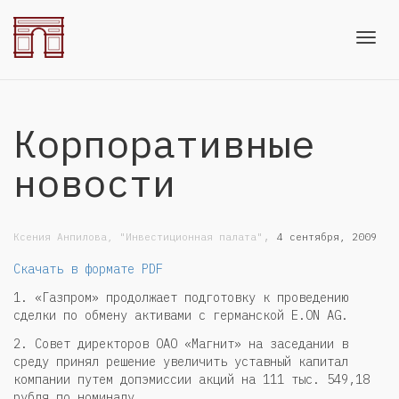
Toggl
Корпоративные
navig
новости
,
Ксения Анпилова, "Инвестиционная палата"
4 сентября, 2009
Скачать в формате PDF
1. «Газпром» продолжает подготовку к проведению
сделки по обмену активами с германской E.ON AG.
2. Совет директоров ОАО «Магнит» на заседании в
среду принял решение увеличить уставный капитал
компании путем допэмиссии акций на 111 тыс. 549,18
рубля по номиналу.