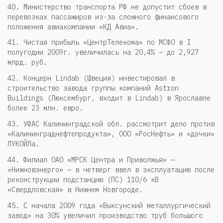
40. Министерство транспорта РФ не допустит сбоев в
перевозках пассажиров из-за сложного финансового
положения авиакомпании «КД Авиа».
41. Чистая прибыль «ЦентрТелекома» по МСФО в I
полугодии 2009г. увеличилась на 20,4% — до 2,927
млрд. руб.
42. Концерн Lindab (Швеция) инвестировал в
строительство завода группы компаний Astron
Buildings (Люксембург, входит в Lindab) в Ярославле
более 23 млн. евро.
43. УФАС Калининградской обл. рассмотрит дело против
«Калининграднефтепродукта», ООО «РосНефть» и «дочки»
ЛУКОЙЛа.
44. Филиал ОАО «МРСК Центра и Приволжья» —
«Нижновэнерго» — в четверг ввел в эксплуатацию после
реконструкции подстанцию (ПС) 110/6 кВ
«Свердловская» в Нижнем Новгороде.
45. С начала 2009 года «Выксунский металлургический
завод» на 30% увеличил производство труб большого