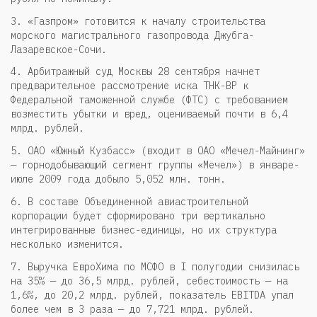
3. «Газпром» готовится к началу строительства
морского магистрального газопровода Джубга-
Лазаревское-Сочи.
4. Арбитражный суд Москвы 28 сентября начнет
предварительное рассмотрение иска ТНК-BP к
Федеральной таможенной службе (ФТС) с требованием
возместить убытки и вред, оцениваемый почти в 6,4
млрд. рублей.
5. ОАО «Южный Кузбасс» (входит в ОАО «Мечел-Майнинг»
— горнодобывающий сегмент группы «Мечел») в январе-
июле 2009 года добыло 5,052 млн. тонн.
6. В составе Объединенной авиастроительной
корпорации будет сформировано три вертикально
интегрированные бизнес-единицы, но их структура
несколько изменится.
7. Выручка ЕвроХима по МСФО в I полугодии снизилась
на 35% — до 36,5 млрд. рублей, себестоимость — на
1,6%, до 20,2 млрд. рублей, показатель EBITDA упал
более чем в 3 раза — до 7,721 млрд. рублей.