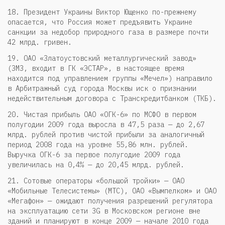
18. Президент Украины Виктор Ющенко по-прежнему
опасается, что Россия может предъявить Украине
санкции за недобор природного газа в размере почти
42 млрд. гривен.
19. ОАО «Златоустовский металлургический завод»
(ЗМЗ, входит в ГК «ЭСТАР», в настоящее время
находится под управлением группы «Мечел») направило
в Арбитражный суд города Москвы иск о признании
недействительным договора с Транскредитбанком (ТКБ).
20. Чистая прибыль ОАО «ОГК-6» по МСФО в первом
полугодии 2009 года выросла в 47,5 раза — до 2,67
млрд. рублей против чистой прибыли за аналогичный
период 2008 года на уровне 55,86 млн. рублей.
Выручка ОГК-6 за первое полугодие 2009 года
увеличилась на 0,4% — до 20,45 млрд. рублей.
21. Сотовые операторы «большой тройки» — ОАО
«Мобильные Телесистемы» (МТС), ОАО «Вымпелком» и ОАО
«Мегафон» — ожидают получения разрешений регулятора
на эксплуатацию сети 3G в Московском регионе вне
зданий и планируют в конце 2009 — начале 2010 года