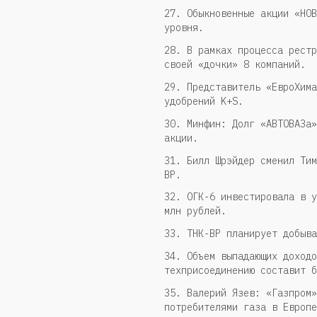
27. Обыкновенные акции «НОВ
уровня.
28. В рамках процесса рестр
своей «дочки» 8 компаний.
29. Представитель «ЕвроХима
удобрений K+S.
30. Минфин: Долг «АВТОВАЗа»
акции.
31. Билл Шрэйдер сменил Тим
ВР.
32. ОГК-6 инвестировала в у
млн рублей.
33. ТНК-BP планирует добыва
34. Объем выпадающих доходо
техприсоединению составит б
35. Валерий Язев: «Газпром»
потребителями газа в Европе