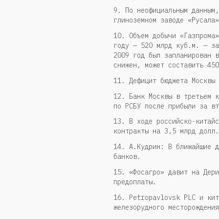
9. По неофициальным данным,
глиноземном заводе «Русала»
10. Объем добычи «Газпрома»
году — 520 млрд куб.м. — за
2009 год был запланирован в
снижен, может составить 450
11. Дефицит бюджета Москвы 
12. Банк Москвы в третьем к
по РСБУ после прибыли за вт
13. В ходе российско-китайс
контракты на 3,5 млрд долл.
14. А.Кудрин: В ближайшие д
банков.
15. «Фосагро» давит на Дери
предоплаты.
16. Petropavlovsk PLC и кит
железорудного месторождения