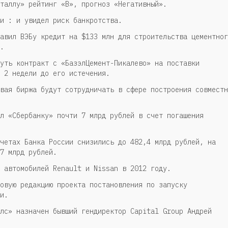
таллу» рейтинг «B», прогноз «Негативный».
и : и увидел риск банкротства.
авил ВЭБу кредит на $133 млн для строительства цементног
.
уть контракт с «БазэлЦемент-Пикалево» на поставки
 2 недели до его истечения.
вая биржа будут сотрудничать в сфере построения совместн
л «Сбербанку» почти 7 млрд рублей в счет погашения
четах Банка России снизились до 482,4 млрд рублей, на
7 млрд рублей.
 автомобилей Renault и Nissan в 2012 году.
овую редакцию проекта постановления по запуску
и.
лс» назначен бывший гендиректор Capital Group Андрей