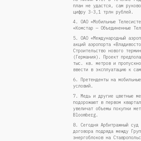
план не удастся, сам руково
цифру 3-3,1 трлн рублей.
4. ОАО «Мобильные Телесисте
«Комстар — Объединенные Тел
5. ОАО «Международный аэроп
акций аэропорта «Владивосто
Строительство нового термин
(Германия). Проект предпола
тыс. кв. метров и пропускно
ввести в эксплуатацию к са
6. Претенденты на мобильные
условий.
7. Медь и другие цветные ме
подорожают в первом квартал
увеличат объемы покупки мет
Bloomberg.
8. Сегодня Арбитражный суд 
договора подряда между Груп
энергоблоков на Ставропольс