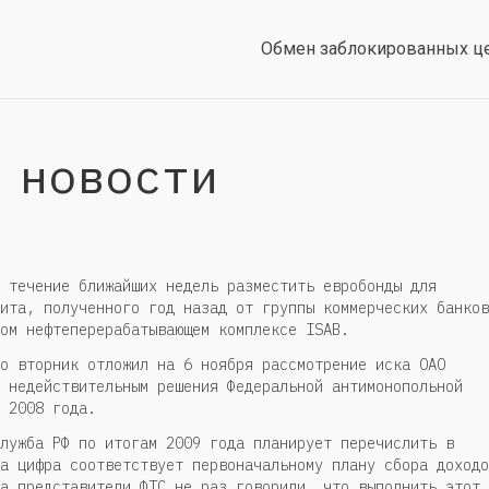
Обмен заблокированных ц
 новости
 течение ближайших недель разместить евробонды для
ита, полученного год назад от группы коммерческих банков
ом нефтеперерабатывающем комплексе ISAB.
о вторник отложил на 6 ноября рассмотрение иска ОАО
 недействительным решения Федеральной антимонопольной
 2008 года.
лужба РФ по итогам 2009 года планирует перечислить в
а цифра соответствует первоначальному плану сбора доходо
а представители ФТС не раз говорили, что выполнить этот