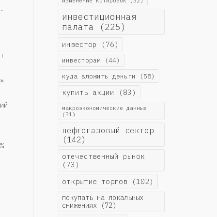
изменение котировок
(32)
.
инвестиционная
палата
(225)
инвестор
(76)
т
инвесторам
(44)
куда вложить деньги
(58)
»
купить акции
(83)
ий
макроэкономические данные
(31)
нефтегазовый сектор
(142)
%
отечественный рынок
(73)
открытие торгов
(102)
покупать на локальных
снижениях
(72)