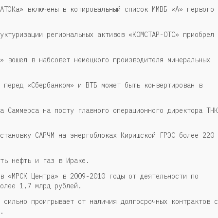
АТЭКа» включены в котировальный список ММВБ «А» первого
уктуризации региональных активов «КОМСТАР-ОТС» приобрел 
» вошел в набсовет немецкого производителя минеральных
 перед «Сбербанком» и ВТБ может быть конвертирован в
а Саммерса на посту главного операционного директора ТНК
становку САРЧМ на энергоблоках Киришской ГРЭС более 220
ть нефть и газ в Ираке.
в «МРСК Центра» в 2009-2010 годы от деятельности по
олее 1,7 млрд рублей.
 сильно проигрывает от наличия долгосрочных контрактов с
.