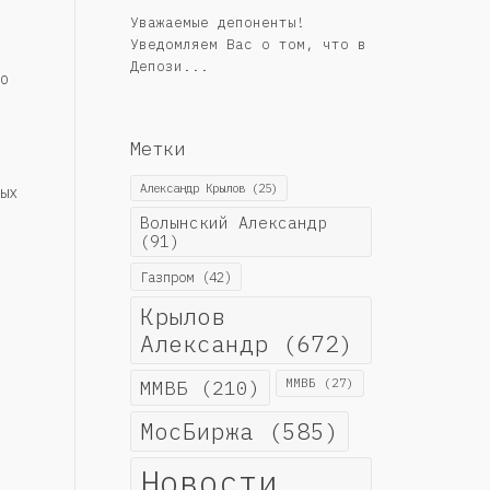
Уважаемые депоненты!
Уведомляем Вас о том, что в
Депози...
о
Метки
Александр Крылов
(25)
ых
Волынский Александр
(91)
Газпром
(42)
Крылов
Александр
(672)
ММВБ
(210)
ММВБ
(27)
МосБиржа
(585)
Новости