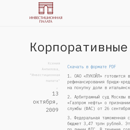
Корпоративные
Ксения
Скачать в формате PDF
Анпилова,
"Инвестиционная
1. ОАО «ЛУКОЙЛ» готовится в
палата"
рефинансирования бридж-кред
,
на покупку доли в итальянск
13
2. Арбитражный суд Москвы в
октября,
«Газпром нефть» о признании
службы (ФАС) от 26 сентября
2009
3. Федеральная таможенная с
бюджет 3,47 трлн рублей. Эт
по линии ФТС. В течение год