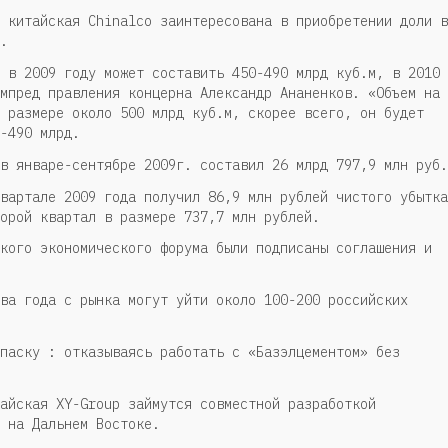
 китайская Chinalco заинтересована в приобретении доли в
.
 в 2009 году может составить 450-490 млрд куб.м, в 2010
мпред правления концерна Александр Ананенков. «Объем на
 размере около 500 млрд куб.м, скорее всего, он будет
-490 млрд.
в январе-сентябре 2009г. составил 26 млрд 797,9 млн руб.
вартале 2009 года получил 86,9 млн рублей чистого убытка
орой квартал в размере 737,7 млн рублей.
кого экономического форума были подписаны соглашения и
ва года с рынка могут уйти около 100-200 российских
паску : отказываясь работать с «Базэлцементом» без
айская XY-Group займутся совместной разработкой
 на Дальнем Востоке.