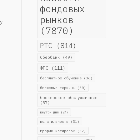
фондовых
рынков
у
(7870)
РТС
(814)
Сбербанк
(49)
ФРС
(111)
-
бесплатное обучение
(36)
биржевые термины
(30)
брокерское обслуживание
(57)
внутри дня
(24)
волатильность
(31)
график котировок
(32)