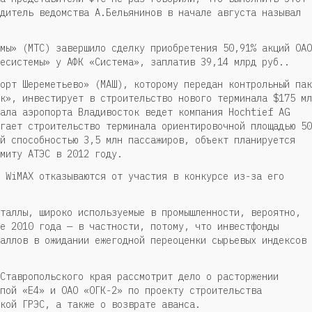
дитель ведомства А.Бельянинов в начале августа называл
мы» (МТС) завершило сделку приобретения 50,91% акций ОАО
есистемы» у АФК «Система», заплатив 39,14 млрд руб..
орт Шереметьево» (МАШ), которому передан контрольный пак
к», инвестирует в строительство нового терминала $175 мл
ала аэропорта Владивосток ведет компания Hochtief AG
гает строительство терминала ориентировочной площадью 50
й способностью 3,5 млн пассажиров, объект планируется
ммиту АТЭС в 2012 году.
 WiMAX отказываются от участия в конкурсе из-за его
таллы, широко используемые в промышленности, вероятно,
е 2010 года — в частности, потому, что инвестфонды
аллов в ожидании ежегодной переоценки сырьевых индексов 
Ставропольского края рассмотрит дело о расторжении
пой «Е4» и ОАО «ОГК-2» по проекту строительства
кой ГРЭС, а также о возврате аванса.