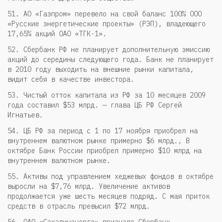
51. АО «Газпром» перевело на свой баланс 100% ООО
«Русские энергетические проекты» (РЭП), владеющего
17,65% акций ОАО «ТГК-1».
52. Сбербанк РФ не планирует дополнительную эмиссию
акций до середины следующего года. Банк не планирует
в 2010 году выходить на внешние рынки капитала,
видит себя в качестве инвестора.
53. Чистый отток капитала из РФ за 10 месяцев 2009
года составил $53 млрд. — глава ЦБ РФ Сергей
Игнатьев.
54. ЦБ РФ за период с 1 по 17 ноября приобрел на
внутреннем валютном рынке примерно $6 млрд., В
октябре Банк России приобрел примерно $10 млрд на
внутреннем валютном рынке.
55. Активы под управлением хеджевых фондов в октябре
выросли на $7,76 млрд. Увеличение активов
продолжается уже шесть месяцев подряд. С мая приток
средств в отрасль превысил $72 млрд.
56. ОАО «Сахалинэнерго» признало Сбербанк