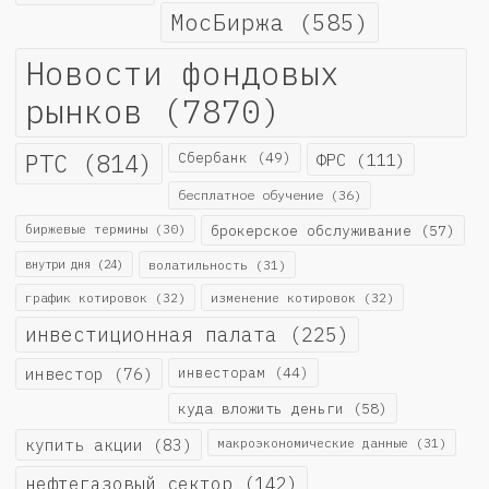
МосБиржа
(585)
Новости фондовых
рынков
(7870)
РТС
(814)
Сбербанк
(49)
ФРС
(111)
бесплатное обучение
(36)
биржевые термины
(30)
брокерское обслуживание
(57)
внутри дня
(24)
волатильность
(31)
график котировок
(32)
изменение котировок
(32)
инвестиционная палата
(225)
инвестор
(76)
инвесторам
(44)
куда вложить деньги
(58)
купить акции
(83)
макроэкономические данные
(31)
нефтегазовый сектор
(142)