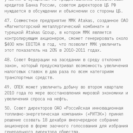
кредитов Банка России, советом директоров ЦБ РФ
нуждается в обсуждении и объяснении со стороны ЦБ.
47. Совместное предприятие ММК Atakas, созданное ОАО
«Магнитогорский металлургический комбинат» и
турецкой Atakas Group, в котором ММК является
контролирующим акционером, сможет генерировать около
$400 млн EBITDA в год, что позволит ММК увеличить
этот показатель на 20% в 2010-2011 годах.
48. Совет Федерации на заседании в среду отклонил
закон, который предусматривал возможность увеличения
налоговых ставок в два раза по всем категориям
транспортных средств.
49. ОПЕК может увеличить добычу во втором квартале
2010 года по мере восстановления мировой экономики и
увеличения спроса на нефть.
50. Совет директоров ОАО «Российская инновационная
топливно-энергетическая компания» («РИТЭК») принял
решение созвать 18 декабря внеочередное собрание
акционеров в форме заочного голосования для избрания
генерального директора общества.