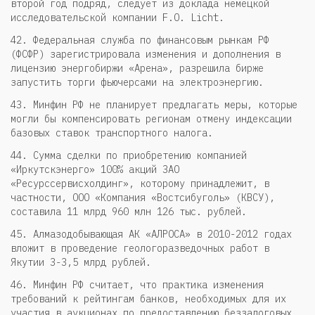
второй год подряд, следует из доклада немецкой
исследовательской компании F.O. Licht.
42. Федеральная служба по финансовым рынкам РФ
(ФСФР) зарегистрировала изменения и дополнения в
лицензию энергобиржи «Арена», разрешила бирже
запустить торги фьючерсами на электроэнергию.
43. Минфин РФ не планирует предлагать меры, которые
могли бы компенсировать регионам отмену индексации
базовых ставок транспортного налога.
44. Сумма сделки по приобретению компанией
«Иркутскэнерго» 100% акций ЗАО
«Ресурссервисхолдинг», которому принадлежит, в
частности, ООО «Компания «Востсибуголь» (КВСУ),
составила 11 млрд 960 млн 126 тыс. рублей.
45. Алмазодобывающая АК «АЛРОСА» в 2010-2012 годах
вложит в проведение геологоразведочных работ в
Якутии 3-3,5 млрд рублей.
46. Минфин РФ считает, что практика изменения
требований к рейтингам банков, необходимых для их
участия в аукционах по предоставлению беззалоговых