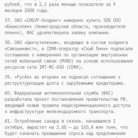
рублей, что в 2,3 раза меньше показателя за 9
месяцев 2008 года.
37. ОАО «СИБУР-Холдинг» намерено купить 50% ООО
«Биаксплен» (Нижегородская область, производителя
пленок), ФАС удовлетворила заявку компании.
38. ОАО «Центртелеком», входящее в состав холдинга
«Связьинвест», и CDMA-оператор «Скай Линк» подписали
соглашение о намерениях по организации виртуальных
сетей мобильной связи (MVNO) на основе использования
ресурсов сети IMT-MC-450 (CDMA).
39. «РусАл» во вторник не подписал соглашение о
реструктуризации долга с зарубежными кредиторами.
40. Федеральная антимонопольная служба (ФАС)
разработала проект постановления правительства РФ,
вводящий новые правила недискриминационного доступа
к инфраструктуре железнодорожного транспорта.
41. Потребление сахара в сезоне, начавшемся 1
октября, вырастет на 2,6% — до 165,4 млн тонн, что
будет означать превышение спроса над предложением