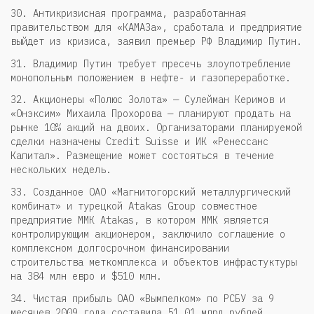
30. Антикризисная программа, разработанная
правительством для «КАМАЗа», сработала и предприятие
выйдет из кризиса, заявил премьер РФ Владимир Путин.
31. Владимир Путин требует пресечь злоупотребление
монопольным положением в нефте- и газопереработке.
32. Акционеры «Полюс Золота» — Сулейман Керимов и
«Онэксим» Михаила Прохорова — планируют продать на
рынке 10% акций на двоих. Организаторами планируемой
сделки назначены Credit Suisse и ИК «Ренессанс
Капитал». Размещение может состояться в течение
нескольких недель.
33. Созданное ОАО «Магнитогорский металлургический
комбинат» и турецкой Atakas Group совместное
предприятие ММК Atakas, в котором ММК является
контролирующим акционером, заключило соглашение о
комплексном долгосрочном финансировании
строительства меткомплекса и объектов инфрастуктуры
на 384 млн евро и $510 млн.
34. Чистая прибыль ОАО «Вымпелком» по РСБУ за 9
месяцев 2009 года составила 51,01 млрд рублей,