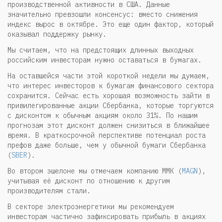
производственной активности в США. Данные
значительно превзошли консенсус: вместо снижения
индекс вырос в октябре. Это еще один фактор, который
оказывал поддержку рынку.
Мы считаем, что на предстоящих длинных выходных
российским инвесторам нужно оставаться в бумагах.
На оставшейся части этой короткой недели мы думаем,
что интерес инвесторов к бумагам финансового сектора
сохранится. Сейчас есть хорошая возможность зайти в
привилегированные акции Сбербанка, которые торгуются
с дисконтом к обычным акциям около 31%. По нашим
прогнозам этот дисконт должен снизиться в ближайшее
время. В краткосрочной перспективе потенциал роста
префов даже больше, чем у обычной бумаги Сбербанка
(
SBER
).
Во втором эшелоне мы отмечаем компанию ММК (
MAGN
),
учитывая её дисконт по отношению к другим
производителям стали.
В секторе электроэнергетики мы рекомендуем
инвесторам частично зафиксировать прибыль в акциях