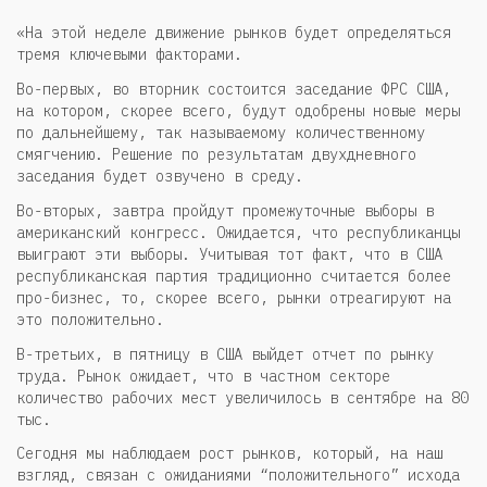
«На этой неделе движение рынков будет определяться
тремя ключевыми факторами.
Во-первых, во вторник состоится заседание ФРС США,
на котором, скорее всего, будут одобрены новые меры
по дальнейшему, так называемому количественному
смягчению. Решение по результатам двухдневного
заседания будет озвучено в среду.
Во-вторых, завтра пройдут промежуточные выборы в
американский конгресс. Ожидается, что республиканцы
выиграют эти выборы. Учитывая тот факт, что в США
республиканская партия традиционно считается более
про-бизнес, то, скорее всего, рынки отреагируют на
это положительно.
В-третьих, в пятницу в США выйдет отчет по рынку
труда. Рынок ожидает, что в частном секторе
количество рабочих мест увеличилось в сентябре на 80
тыс.
Сегодня мы наблюдаем рост рынков, который, на наш
взгляд, связан с ожиданиями “положительного” исхода