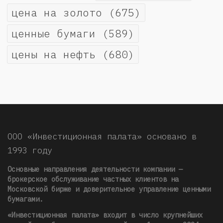
цена на золото
(675)
ценные бумаги
(589)
цены на нефть
(680)
ООО «Инвестиционная палата» основано в
1993 году
Основные направления деятельности компании —
брокерское обслуживание частных клиентов на
Московской бирже и доверительное управление ценными
бумагами.
«Инвестиционная палата» входит в число крупнейших