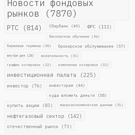
Новости фондовых
рынков
(7870)
РТС
(814)
Сбербанк
(49)
ФРС
(111)
бесплатное обучение
(36)
биржевые термины
(30)
брокерское обслуживание
(57)
внутри дня
(24)
волатильность
(31)
график котировок
(32)
изменение котировок
(32)
инвестиционная палата
(225)
инвестор
(76)
инвесторам
(44)
куда вложить деньги
(58)
купить акции
(83)
макроэкономические данные
(31)
нефтегазовый сектор
(142)
отечественный рынок
(73)