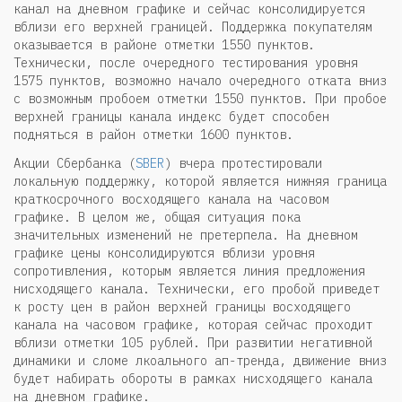
канал на дневном графике и сейчас консолидируется
вблизи его верхней границей. Поддержка покупателям
оказывается в районе отметки 1550 пунктов.
Технически, после очередного тестирования уровня
1575 пунктов, возможно начало очередного отката вниз
с возможным пробоем отметки 1550 пунктов. При пробое
верхней границы канала индекс будет способен
подняться в район отметки 1600 пунктов.
Акции Сбербанка (
SBER
) вчера протестировали
локальную поддержку, которой является нижняя граница
краткосрочного восходящего канала на часовом
графике. В целом же, общая ситуация пока
значительных изменений не претерпела. На дневном
графике цены консолидируются вблизи уровня
сопротивления, которым является линия предложения
нисходящего канала. Технически, его пробой приведет
к росту цен в район верхней границы восходящего
канала на часовом графике, которая сейчас проходит
вблизи отметки 105 рублей. При развитии негативной
динамики и сломе лкоального ап-тренда, движение вниз
будет набирать обороты в рамках нисходящего канала
на дневном графике.