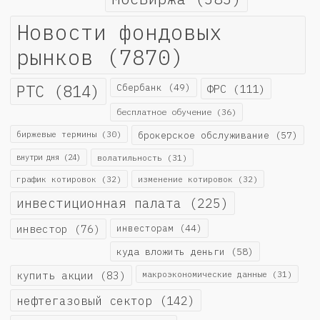
Новости фондовых
рынков
(7870)
РТС
(814)
Сбербанк
(49)
ФРС
(111)
бесплатное обучение
(36)
биржевые термины
(30)
брокерское обслуживание
(57)
внутри дня
(24)
волатильность
(31)
график котировок
(32)
изменение котировок
(32)
инвестиционная палата
(225)
инвестор
(76)
инвесторам
(44)
куда вложить деньги
(58)
купить акции
(83)
макроэкономические данные
(31)
нефтегазовый сектор
(142)