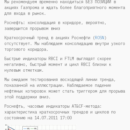
Мы рекомендуем временно находиться БЕЗ ПОЗИЦИИ в
акциях Газпрома и ждать более благоприятного момента
для входа в рынок.
Роснефть: консолидация в коридоре, вероятно,
завершится прорывом вниз
Краткосрочный тренд в акциях Роснефти (
ROSN
)
отсутствует. Мы наблюдаем консолидацию внутри узкого
торгового коридора.
Быстрые индикаторы RBCI и FTLM выглядят скорее
негативно, быстрый момент и цикл RBCI близки к
нулевым отметкам.
Мы ожидаем тестирования восходящей линии тренда,
показанной на иллюстрации. Наблюдаемое падение
нефтяных котировок может стать триггером для прорыва
этой поддержки вниз.
Роснефть, часовые индикаторы AT&CF-метода:
характеристика краткосрочных трендов и циклов по
состоянию на 14.07.2011 17:00