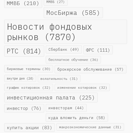
ММВБ
(210)
ММВБ
(27)
МосБиржа
(585)
Новости фондовых
рынков
(7870)
РТС
(814)
Сбербанк
(49)
ФРС
(111)
бесплатное обучение
(36)
биржевые термины
(30)
брокерское обслуживание
(57)
внутри дня
(24)
волатильность
(31)
график котировок
(32)
изменение котировок
(32)
инвестиционная палата
(225)
инвестор
(76)
инвесторам
(44)
куда вложить деньги
(58)
купить акции
(83)
макроэкономические данные
(31)