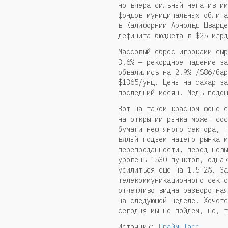
но вчера сильный негатив им
фондов муниципальных облига
в Калифорнии Арнольд Шварце
дефицита бюджета в $25 млрд
Массовый сброс игроками сыр
3,6% — рекордное падение за
обвалились на 2,9% /$86/бар
$1365/унц. Цены на сахар за
последний месяц. Медь подеш
Вот на таком красном фоне с
на открытии рынка может сос
бумаги нефтяного сектора, г
вялый подъем нашего рынка м
перепроданности, перед новы
уровень 1530 пунктов, однак
усилиться еще на 1,5-2%. За
телекоммуникационного секто
отчетливо видна разворотная
на следующей неделе. Хочетс
сегодня мы не пойдем, но, т
Источник:
Прайм-Тасс