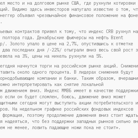
ел место и на долговом рынке США, где рухнули котировки
ций. Видимо здесь инвесторов напугало известие о том, чт
неггер объявил чрезвычайное финансовое положение на фоне
.
ьевых контрактов привел к тому, что индекс CRB рухнул на
 полтора года. Декабрьские фьючерсы на нефть Brent
р/. Золото упало в цене на 2,7%, опустившись к отметке
 два последних дня /-22%/ отыграли вниз весь свой рост з
евела на 3%, цены на никель рухнули на 5%.
егодня начнутся торги на российском рынке акций. Снижени
тавить около одного процента. В лидерах снижения будут
орнодобывающие компании и банки. Таким образом, вчерашни
ожно интерпретировать как снятие локальной
м движением вниз. Индекс ММВБ имеет в качестве поддержки
о если он будет сломлен, боюсь, движение вниз может
щитными сегодня могут выступить акции потребительского и
ров. На недельном графике российских фондовых индексов
 формация, поэтому продолжение движения вниз стоит ждать
я надеяться, что без поддержки западных рынков сильно вн
ем не менее, ловить падающие ножи пока не стоит».