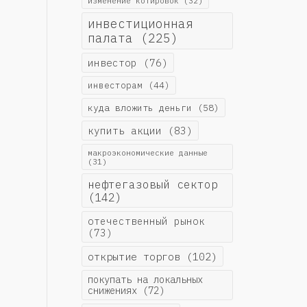
изменение котировок
(32)
инвестиционная
палата
(225)
инвестор
(76)
инвесторам
(44)
куда вложить деньги
(58)
купить акции
(83)
макроэкономические данные
(31)
нефтегазовый сектор
(142)
отечественный рынок
(73)
открытие торгов
(102)
покупать на локальных
снижениях
(72)