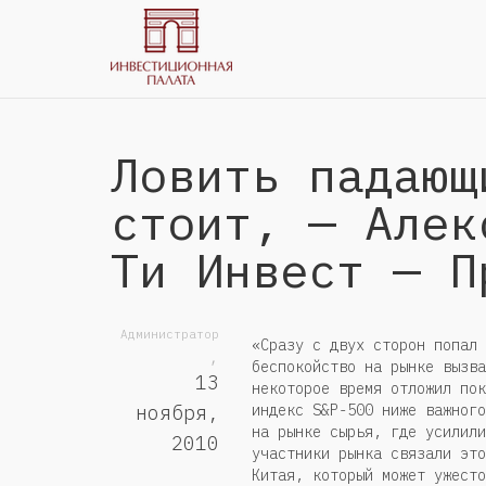
Ловить падающ
стоит, — Алек
Ти Инвест — П
Администратор
«Сразу с двух сторон попал 
,
беспокойство на рынке вызва
13
некоторое время отложил пок
индекс S&P-500 ниже важного
ноября,
на рынке сырья, где усилили
2010
участники рынка связали это
Китая, который может ужесто