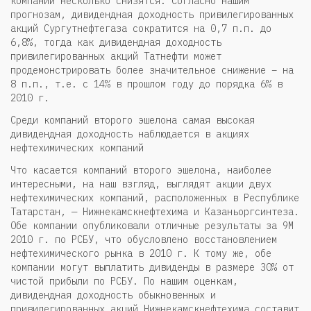
компаний несколько снизятся. Согласно нашим
прогнозам, дивидендная доходность привилегированных
акций Сургутнефтегаза сократится на 0,7 п.п. до
6,8%, тогда как дивидендная доходность
привилегированных акций Татнефти может
продемонстрировать более значительное снижение – на
8 п.п., т.е. с 14% в прошлом году до порядка 6% в
2010 г.
Среди компаний второго эшелона самая высокая
дивидендная доходность наблюдается в акциях
нефтехимических компаний
Что касается компаний второго эшелона, наиболее
интересными, на наш взгляд, выглядят акции двух
нефтехимических компаний, расположенных в Республике
Татарстан, — Нижнекамскнефтехима и Казаньоргсинтеза.
Обе компании опубликовали отличные результаты за 9М
2010 г. по РСБУ, что обусловлено восстановлением
нефтехимического рынка в 2010 г. К тому же, обе
компании могут выплатить дивиденды в размере 30% от
чистой прибыли по РСБУ. По нашим оценкам,
дивидендная доходность обыкновенных и
привилегированных акций Нижнекамскнефтехима составит