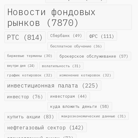
Новости фондовых
рынков
(7870)
РТС
(814)
Сбербанк
(49)
ФРС
(111)
бесплатное обучение
(36)
биржевые термины
(30)
брокерское обслуживание
(57)
внутри дня
(24)
волатильность
(31)
график котировок
(32)
изменение котировок
(32)
инвестиционная палата
(225)
инвестор
(76)
инвесторам
(44)
куда вложить деньги
(58)
купить акции
(83)
макроэкономические данные
(31)
нефтегазовый сектор
(142)