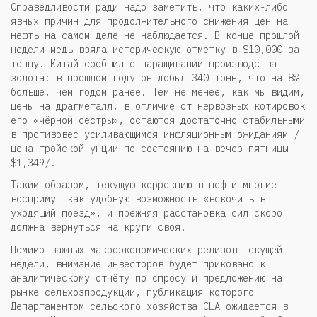
Справедливости ради надо заметить, что каких-либо
явных причин для продолжительного снижения цен на
нефть на самом деле не наблюдается. В конце прошлой
недели медь взяла историческую отметку в $10,000 за
тонну. Китай сообщил о наращивании производства
золота: в прошлом году он добыл 340 тонн, что на 8%
больше, чем годом ранее. Тем не менее, как мы видим,
цены на драгметалл, в отличие от нервозных котировок
его «чёрной сестры», остаются достаточно стабильными
в противовес усиливающимся инфляционным ожиданиям /
цена тройской унции по состоянию на вечер пятницы –
$1,349/.
Таким образом, текущую коррекцию в нефти многие
воспримут как удобную возможность «вскочить в
уходящий поезд», и прежняя расстановка сил скоро
должна вернуться на круги своя.
Помимо важных макроэкономических релизов текущей
недели, внимание инвесторов будет приковано к
аналитическому отчёту по спросу и предложению на
рынке сельхозпродукции, публикация которого
Департаментом сельского хозяйства США ожидается в