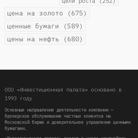
цели роста
(252)
цена на золото
(675)
ценные бумаги
(589)
цены на нефть
(680)
ООО «Инвестиционная палата» основано в
1993 году
Основные направления деятельности компании —
брокерское обслуживание частных клиентов на
Московской бирже и доверительное управление ценными
бумагами.