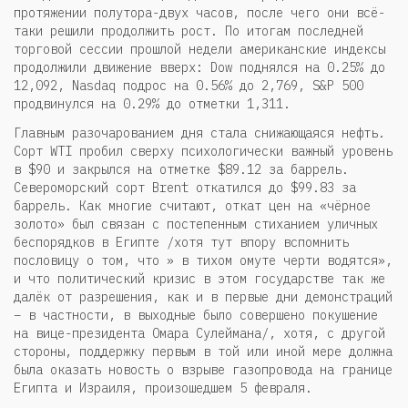
протяжении полутора-двух часов, после чего они всё-
таки решили продолжить рост. По итогам последней
торговой сессии прошлой недели американские индексы
продолжили движение вверх: Dow поднялся на 0.25% до
12,092, Nasdaq подрос на 0.56% до 2,769, S&P 500
продвинулся на 0.29% до отметки 1,311.
Главным разочарованием дня стала снижающаяся нефть.
Сорт WTI пробил сверху психологически важный уровень
в $90 и закрылся на отметке $89.12 за баррель.
Североморский сорт Brent откатился до $99.83 за
баррель. Как многие считают, откат цен на «чёрное
золото» был связан с постепенным стиханием уличных
беспорядков в Египте /хотя тут впору вспомнить
пословицу о том, что » в тихом омуте черти водятся»,
и что политический кризис в этом государстве так же
далёк от разрешения, как и в первые дни демонстраций
– в частности, в выходные было совершено покушение
на вице-президента Омара Сулеймана/, хотя, с другой
стороны, поддержку первым в той или иной мере должна
была оказать новость о взрыве газопровода на границе
Египта и Израиля, произошедшем 5 февраля.