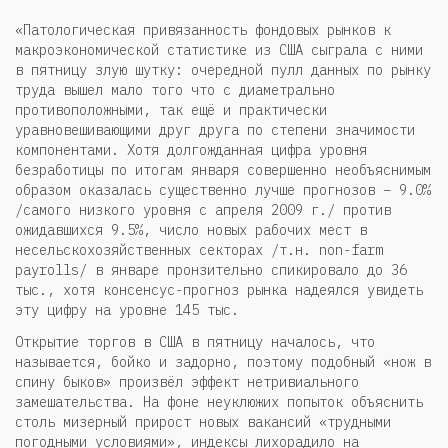
«Патологическая привязанность фондовых рынков к
макроэкономической статистике из США сыграла с ними
в пятницу злую шутку: очередной пулл данных по рынку
труда вышел мало того что с диаметрально
противоположными, так ещё и практически
уравновешивающими друг друга по степени значимости
компонентами. Хотя долгожданная цифра уровня
безработицы по итогам января совершенно необъяснимым
образом оказалась существенно лучше прогнозов – 9.0%
/самого низкого уровня с апреля 2009 г./ против
ожидавшихся 9.5%, число новых рабочих мест в
несельскохозяйственных секторах /т.н. non-farm
payrolls/ в январе пронзительно спикировало до 36
тыс., хотя консенсус-прогноз рынка надеялся увидеть
эту цифру на уровне 145 тыс.
Открытие торгов в США в пятницу началось, что
называется, бойко и задорно, поэтому подобный «нож в
спину быков» произвёл эффект нетривиального
замешательства. На фоне неуклюжих попыток объяснить
столь мизерный прирост новых вакансий «трудными
погодными условиями», индексы лихорадило на