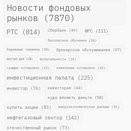
Новости фондовых
рынков
(7870)
РТС
(814)
Сбербанк
(49)
ФРС
(111)
бесплатное обучение
(36)
биржевые термины
(30)
брокерское обслуживание
(57)
внутри дня
(24)
волатильность
(31)
график котировок
(32)
изменение котировок
(32)
инвестиционная палата
(225)
инвестор
(76)
инвесторам
(44)
куда вложить деньги
(58)
купить акции
(83)
макроэкономические данные
(31)
нефтегазовый сектор
(142)
отечественный рынок
(73)