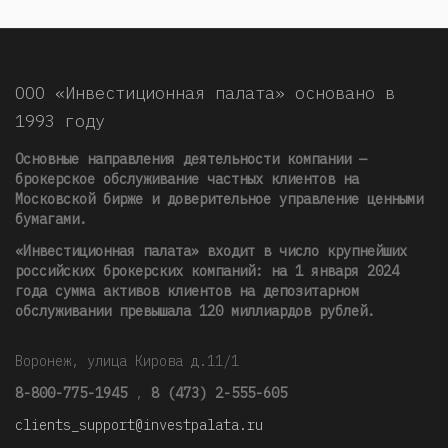
ООО «Инвестиционная палата» основано в
1993 году
Основные направления деятельности компании —
брокерское обслуживание частных клиентов на
Московской бирже и доверительное управление ценными
бумагами.
«Инвестиционная палата» входит в число крупнейших
российских брокерских компаний: на 1 января 2024
года сумма активов клиентов на депозитарном
обслуживании превышала 120 миллиардов рублей
.
Воронеж, улица Кирова д.11/1
8-800-775-1945
,
8 (473) 2-555-605
clients_support@investpalata.ru