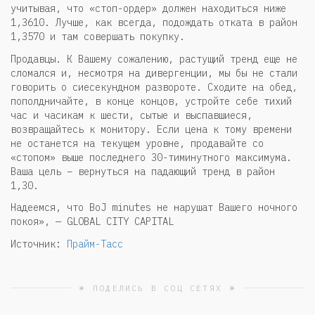
учитывая, что «стоп-ордер» должен находиться ниже
1,3610. Лучше, как всегда, подождать отката в район
1,3570 и там совершать покупку.
Продавцы. К Вашему сожалению, растущий тренд еще не
сломался и, несмотря на дивергенции, мы бы не стали
говорить о сиесекундном развороте. Сходите на обед,
пополдничайте, в конце концов, устройте себе тихий
час и часикам к шести, сытые и выспавшиеся,
возвращайтесь к монитору. Если цена к тому времени
не останется на текущем уровне, продавайте со
«стопом» выше последнего 30-тиминутного максимума.
Ваша цель – вернуться на падающий тренд в район
1,30.
Надеемся, что BoJ minutes не нарушат Вашего ночного
покоя», — GLOBAL CITY CAPITAL
Источник:
Прайм-Тасс
☀ ПОДЕЛИСЬ В СОЦ СЕТЯХ ☀