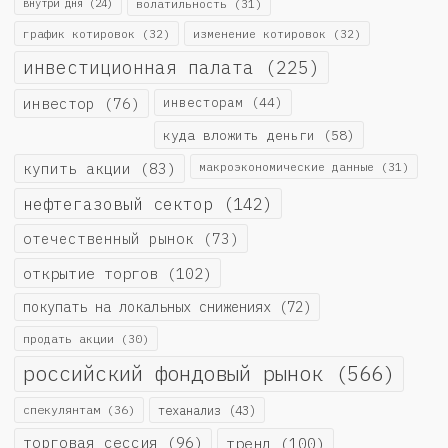
внутри дня
(24)
волатильность
(31)
график котировок
(32)
изменение котировок
(32)
инвестиционная палата
(225)
инвестор
(76)
инвесторам
(44)
куда вложить деньги
(58)
купить акции
(83)
макроэкономические данные
(31)
нефтегазовый сектор
(142)
отечественный рынок
(73)
открытие торгов
(102)
покупать на локальных снижениях
(72)
продать акции
(30)
российский фондовый рынок
(566)
спекулянтам
(36)
теханализ
(43)
торговая сессия
(96)
тренд
(100)