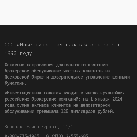
ООО «Инвестиционная палата» основано в
1993 году
Основные направления деятельности компании —
брокерское обслуживание частных клиентов на
Московской бирже и доверительное управление ценными
бумагами.
«Инвестиционная палата» входит в число крупнейших
российских брокерских компаний: на 1 января 2024
года сумма активов клиентов на депозитарном
обслуживании превышала 120 миллиардов рублей
.
Воронеж, улица Кирова д.11/1
8-800-775-1945
,
8 (473) 2-555-605