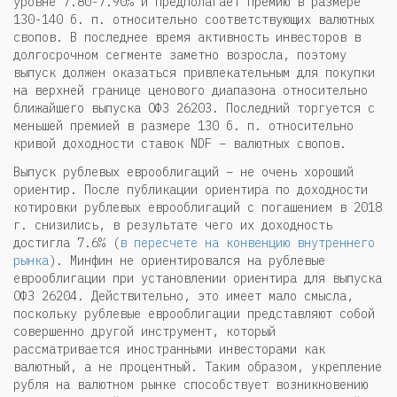
уровне 7.80-7.90% и предполагает премию в размере
130-140 б. п. относительно соответствующих валютных
свопов. В последнее время активность инвесторов в
долгосрочном сегменте заметно возросла, поэтому
выпуск должен оказаться привлекательным для покупки
на верхней границе ценового диапазона относительно
ближайшего выпуска ОФЗ 26203. Последний торгуется с
меньшей премией в размере 130 б. п. относительно
кривой доходности ставок NDF – валютных свопов.
Выпуск рублевых еврооблигаций – не очень хороший
ориентир. После публикации ориентира по доходности
котировки рублевых еврооблигаций с погашением в 2018
г. снизились, в результате чего их доходность
достигла 7.6% (
в пересчете на конвенцию внутреннего
рынка
). Минфин не ориентировался на рублевые
еврооблигации при установлении ориентира для выпуска
ОФЗ 26204. Действительно, это имеет мало смысла,
поскольку рублевые еврооблигации представляют собой
совершенно другой инструмент, который
рассматривается иностранными инвесторами как
валютный, а не процентный. Таким образом, укрепление
рубля на валютном рынке способствует возникновению