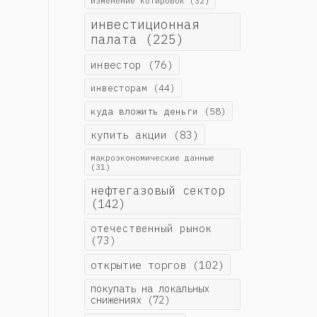
изменение котировок
(32)
инвестиционная
палата
(225)
инвестор
(76)
инвесторам
(44)
куда вложить деньги
(58)
купить акции
(83)
макроэкономические данные
(31)
нефтегазовый сектор
(142)
отечественный рынок
(73)
открытие торгов
(102)
покупать на локальных
снижениях
(72)