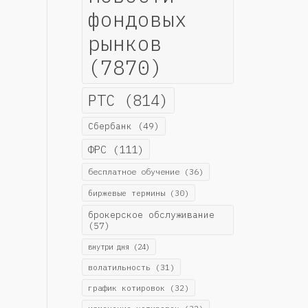
фондовых
рынков
(7870)
РТС
(814)
Сбербанк
(49)
ФРС
(111)
бесплатное обучение
(36)
биржевые термины
(30)
брокерское обслуживание
(57)
внутри дня
(24)
волатильность
(31)
график котировок
(32)