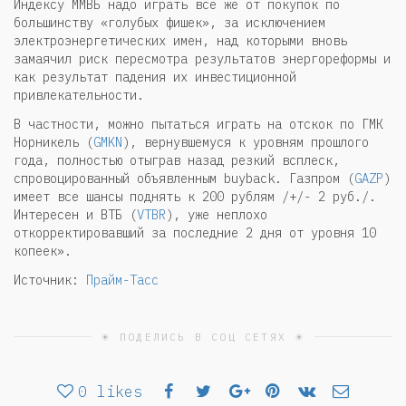
Индексу ММВБ надо играть все же от покупок по
большинству «голубых фишек», за исключением
электроэнергетических имен, над которыми вновь
замаячил риск пересмотра результатов энергореформы и
как результат падения их инвестиционной
привлекательности.
В частности, можно пытаться играть на отскок по ГМК
Норникель (
GMKN
), вернувшемуся к уровням прошлого
года, полностью отыграв назад резкий всплеск,
спровоцированный объявленным buyback. Газпром (
GAZP
)
имеет все шансы поднять к 200 рублям /+/- 2 руб./.
Интересен и ВТБ (
VTBR
), уже неплохо
откорректировавший за последние 2 дня от уровня 10
копеек».
Источник:
Прайм-Тасс
☀ ПОДЕЛИСЬ В СОЦ СЕТЯХ ☀
0
likes