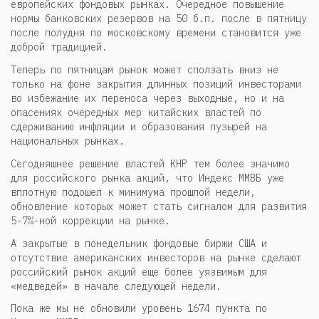
европейских фондовых рынках. Очередное повышение
нормы банковских резервов на 50 б.п. после в пятницу
после полудня по московскому времени становится уже
доброй традицией.
Теперь по пятницам рынок может сползать вниз не
только на фоне закрытия длинных позиций инвесторами
во избежание их переноса через выходные, но и на
опасениях очередных мер китайских властей по
сдерживанию инфляции и образования пузырей на
национальных рынках.
Сегодняшнее решение властей КНР тем более значимо
для российского рынка акций, что Индекс ММВБ уже
вплотную подошел к минимума прошлой недели,
обновление которых может стать сигналом для развития
5-7%-ной коррекции на рынке.
А закрытые в понедельник фондовые биржи США и
отсутствие американских инвесторов на рынке сделают
российский рынок акций еще более уязвимым для
«медведей» в начале следующей недели.
Пока же мы не обновили уровень 1674 пункта по