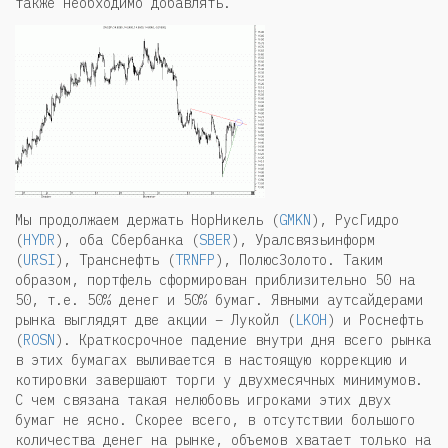
также необходимо добавлять.
Мы продолжаем держать НорНикель (
GMKN
), РусГидро
(
HYDR
), оба Сбербанка (
SBER
), Уралсвязьинформ
(
URSI
), Транснефть (
TRNFP
), ПолюсЗолото. Таким
образом, портфель сформирован приблизительно 50 на
50, т.е. 50% денег и 50% бумаг. Явными аутсайдерами
рынка выглядят две акции – Лукойл (
LKOH
) и Роснефть
(
ROSN
). Краткосрочное падение внутри дня всего рынка
в этих бумагах выливается в настоящую коррекцию и
котировки завершают торги у двухмесячных минимумов.
С чем связана такая нелюбовь игроками этих двух
бумаг не ясно. Скорее всего, в отсутствии большого
количества денег на рынке, объемов хватает только на