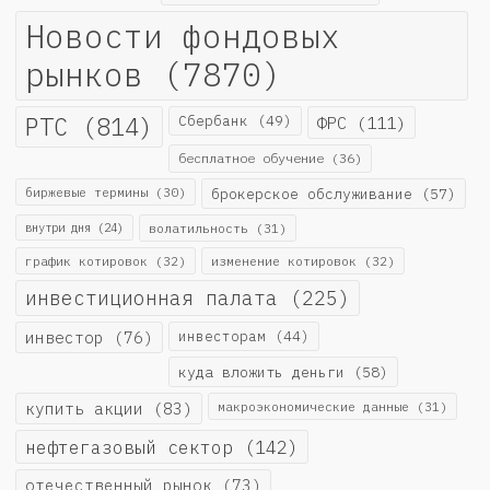
Новости фондовых
рынков
(7870)
РТС
(814)
Сбербанк
(49)
ФРС
(111)
бесплатное обучение
(36)
биржевые термины
(30)
брокерское обслуживание
(57)
внутри дня
(24)
волатильность
(31)
график котировок
(32)
изменение котировок
(32)
инвестиционная палата
(225)
инвестор
(76)
инвесторам
(44)
куда вложить деньги
(58)
купить акции
(83)
макроэкономические данные
(31)
нефтегазовый сектор
(142)
отечественный рынок
(73)