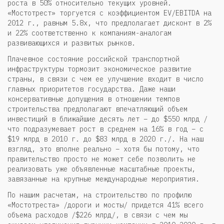
роста в 50% относительно текущих уровней.
«Мостотрест» торгуется с коэффициентом EV/EBITDA на
2012 г., равным 5.8х, что предполагает дисконт в 2%
и 22% соответственно к компаниям-аналогам
развивающихся и развитых рынков.
Плачевное состояние российской транспортной
инфраструктуры тормозит экономическое развитие
страны, в связи с чем ее улучшение входит в число
главных приоритетов государства. Даже наши
консервативные допущения в отношении темпов
строительства предполагают впечатляющий объем
инвестиций в ближайшие десять лет – до $550 млрд /
что подразумевает рост в среднем на 16% в год – с
$19 млрд в 2010 г. до $83 млрд в 2020 г./. На наш
взгляд, это вполне реально – хотя бы потому, что
правительство просто не может себе позволить не
реализовать уже объявленные масштабные проекты,
завязанные на крупные международные мероприятия.
По нашим расчетам, на строительство по профилю
«Мостотреста» /дороги и мосты/ придется 41% всего
объема расходов /$226 млрд/, в связи с чем мы