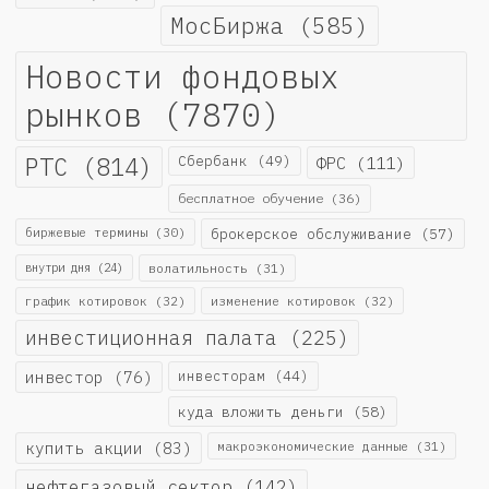
МосБиржа
(585)
Новости фондовых
рынков
(7870)
РТС
(814)
Сбербанк
(49)
ФРС
(111)
бесплатное обучение
(36)
биржевые термины
(30)
брокерское обслуживание
(57)
внутри дня
(24)
волатильность
(31)
график котировок
(32)
изменение котировок
(32)
инвестиционная палата
(225)
инвестор
(76)
инвесторам
(44)
куда вложить деньги
(58)
купить акции
(83)
макроэкономические данные
(31)
нефтегазовый сектор
(142)