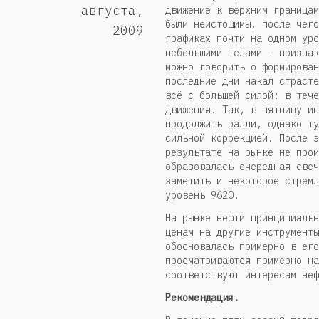
августа,
движение к верхним границам
были неистощимы, после чего
2009
графиках почти на одном уро
небольшими телами – признак
можно говорить о формирован
последние дни накал страсте
всё с большей силой: в тече
движения. Так, в пятницу ин
продолжить ралли, однако ту
сильной коррекцией. После э
результате на рынке не прои
образовалась очередная свеч
заметить и некоторое стремл
уровень 9620.
На рынке нефти принципиальн
ценам на другие инструменты
обосновалась примерно в его
просматриваются примерно на
соответствуют интересам неф
Рекомендация.