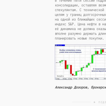
В течение пяти сессий подря
консолидации, оставляя возм
спекулянтам. С технической 
целям у границ долгосрочных
на одной из ближайших сесси
индекс S&P. Цена нефти в на
её динамика не должна оказы
вполне разумно держать длин
планировать новые покупки.
Александр Дозоров, брокерск
☀ ПОД