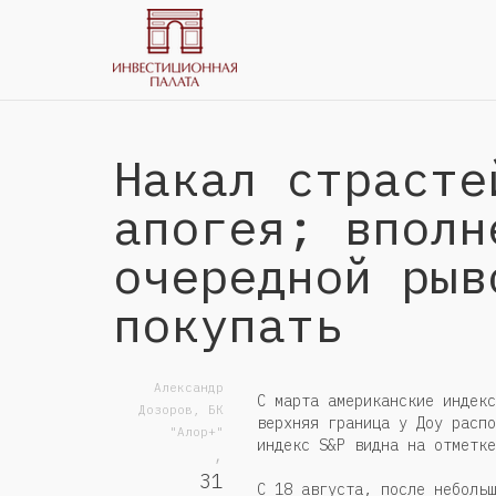
Накал страсте
апогея; вполн
очередной рыв
покупать
Александр
С марта американские индекс
Дозоров, БК
верхняя граница у Доу распо
"Алор+"
индекс S&P видна на отметке
,
31
С 18 августа, после небольш