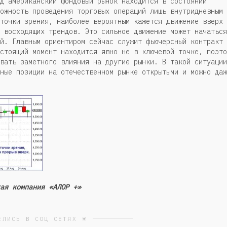
д американский фондовый рынок находится в состоянии
ожность проведения торговых операций лишь внутридневным
точки зрения, наиболее вероятным кажется движение вверх 
 восходящих трендов. Это сильное движение может начаться
й. Главным ориентиром сейчас служит фьючерсный контракт 
стоящий момент находится явно не в ключевой точке, поэто
вать заметного влияния на другие рынки. В такой ситуации
ные позиции на отечественном рынке открытыми и можно даж
ая компания «АЛОР +»
ЕЛИСЬ В СОЦ СЕТЯХ ☀