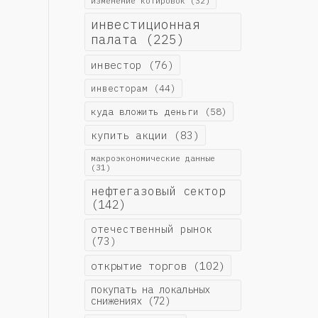
изменение котировок
(32)
инвестиционная
палата
(225)
инвестор
(76)
инвесторам
(44)
куда вложить деньги
(58)
купить акции
(83)
макроэкономические данные
(31)
нефтегазовый сектор
(142)
отечественный рынок
(73)
открытие торгов
(102)
покупать на локальных
снижениях
(72)