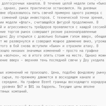
 долгосрочных каналов. В течение целой недели силы «быко
, однако, рынок практически остановился. На дневных
вне образовалось пять свечей примерно одного размера с
 сомнений среди инвесторов. С технической точки зрения,
ии модели «флаг», считающейся фигурой продолжения. В
й и агрессивность трейдеров проявляется с каждой сессией
ние торгов рынок совершает резкие разнонаправленные
декс Доу открылся с довольно большим гэпом вверх, обещая
т же развернулся и совершил мощное движение вниз, угрожа
того в бой снова вступили «быки» и отразили атаку. В
зошло никаких значимых изменений – просто на графике
а «волчок», но в итоге опять стоим на месте. Однако можн
ение вверх – верхняя тень последней свечи у Доу уходила 
ых изменений не произошло. Цена, подобно фондовому рынку
 сырья, по-прежнему движется в восходящем канале и
 середине. На графике Brent границы восходящего коридора
 уровнях $67 и $81 за баррель. Текущие цены вполне
тяных компаний.