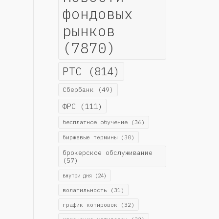
фондовых
рынков
(7870)
РТС
(814)
Сбербанк
(49)
ФРС
(111)
бесплатное обучение
(36)
биржевые термины
(30)
брокерское обслуживание
(57)
внутри дня
(24)
волатильность
(31)
график котировок
(32)