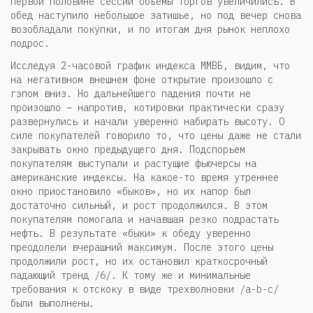
первой половине сессии объёмы торгов увеличились. В
обед наступило небольшое затишье, но под вечер снова
возобладали покупки, и по итогам дня рынок неплохо
подрос.
Исследуя 2-часовой график индекса ММВБ, видим, что
на негативном внешнем фоне открытие произошло с
гэпом вниз. Но дальнейшего падения почти не
произошло – напротив, котировки практически сразу
развернулись и начали уверенно набирать высоту. О
силе покупателей говорило то, что цены даже не стали
закрывать окно предыдущего дня. Подспорьем
покупателям выступали и растущие фьючерсы на
американские индексы. На какое-то время утреннее
окно приостановило «быков», но их напор был
достаточно сильный, и рост продолжился. В этом
покупателям помогала и начавшая резко подрастать
нефть. В результате «быки» к обеду уверенно
преодолели вчерашний максимум. После этого цены
продолжили рост, но их остановил краткосрочный
падающий тренд /6/. К тому же и минимальные
требования к отскоку в виде трехволновки /a-b-c/
были выполнены.