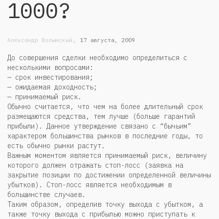
1000?
,
Александр Волынский
17 августа, 2009
До совершения сделки необходимо определиться с
несколькими вопросами:
— срок инвестирования;
— ожидаемая доходность;
— принимаемый риск.
Обычно считается, что чем на более длительный срок
размещаются средства, тем лучше (больше гарантий
прибыли). Данное утверждение связано с “бычьим”
характером большинства рынков в последние годы, то
есть обычно рынки растут.
Важным моментом является принимаемый риск
, величину
которого должен отражать стоп-лосс (заявка на
закрытие позиции по достижении определенной величины
убытков). Стоп-лосс является необходимым в
большинстве случаев.
Таким образом, определив точку выхода с убытком, а
также точку выхода с прибылью можно приступать к