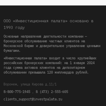
ООО «Инвестиционная палата» основано в
1993 году
Основные направления деятельности компании —
брокерское обслуживание частных клиентов на
Московской бирже и доверительное управление ценными
бумагами.
«Инвестиционная палата» входит в число крупнейших
российских брокерских компаний: на 1 января 2024
года сумма активов клиентов на депозитарном
обслуживании превышала 120 миллиардов рублей
.
Воронеж, улица Кирова д.11/1
8-800-775-1945
,
8 (473) 2-555-605
clients_support@investpalata.ru