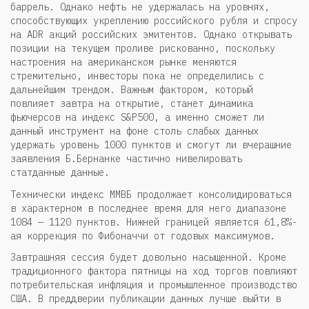
баррель. Однако нефть не удержалась на уровнях,
способствующих укреплению российского рубля и спросу
на ADR акций российских эмитентов. Однако открывать
позиции на текущем проливе рискованно, поскольку
настроения на американском рынке меняются
стремительно, инвесторы пока не определились с
дальнейшим трендом. Важным фактором, который
повлияет завтра на открытие, станет динамика
фьючерсов на индекс S&P500, а именно сможет ли
данный инструмент на фоне столь слабых данных
удержать уровень 1000 пунктов и смогут ли вчерашние
заявления Б.Бернанке частично нивелировать
статданные данные.
Технически индекс ММВБ продолжает консолидироваться
в характерном в последнее время для него диапазоне
1084 — 1120 пунктов. Нижней границей является 61,8%-
ая коррекция по Фибоначчи от годовых максимумов.
Завтрашняя сессия будет довольно насыщенной. Кроме
традиционного фактора пятницы на ход торгов повлияют
потребительская инфляция и промышленное производство
США. В преддверии публикации данных лучше выйти в