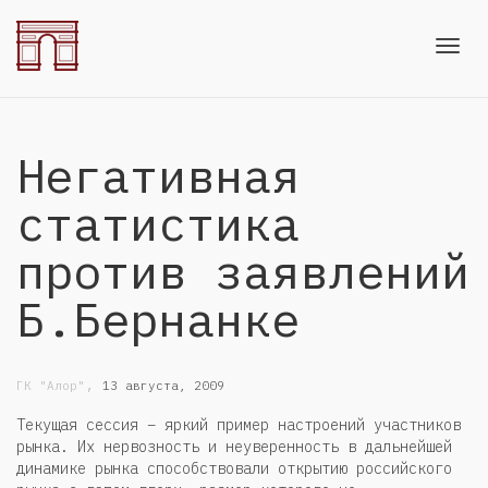
Toggl
Негативная
navig
статистика
против заявлений
Б.Бернанке
,
ГК "Алор"
13 августа, 2009
Текущая сессия – яркий пример настроений участников
рынка. Их нервозность и неуверенность в дальнейшей
динамике рынка способствовали открытию российского