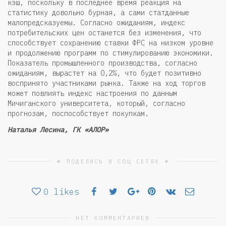
кэш, поскольку в последнее время реакция на
статистику довольно бурная, а сами статданные
малопредсказуемы. Согласно ожиданиям, индекс
потребительских цен останется без изменения, что
способствует сохранению ставки ФРС на низком уровне
и продолжению программ по стимулированию экономики.
Показатель промышленного производства, согласно
ожиданиям, вырастет на 0,2%, что будет позитивно
воспринято участниками рынка. Также на ход торгов
может повлиять индекс настроения по данным
Мичиганского университета, который, согласно
прогнозам, поспособствует покупкам.
Наталья Лесина, ГК «АЛОР»
☀ ПОДЕЛИСЬ В СОЦ СЕТЯХ ☀
0
likes
НЕТ КОММЕНТАРИЕВ