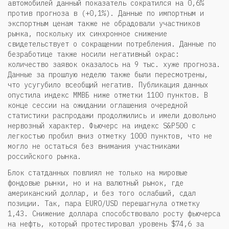
автомобилей данный показатель сократился на 0,6%
против прогноза в (+0,1%). Данные по импортным и
экспортным ценам также не обрадовали участников
рынка, поскольку их синхронное снижение
свидетельствует о сокращении потребления. Данные по
безработице также носили негативный окрас:
количество заявок оказалось на 9 тыс. хуже прогноза.
Данные за прошлую неделю также были пересмотрены,
что усугубило всеобщий негатив. Публикация данных
опустила индекс ММВБ ниже отметки 1100 пунктов. В
конце сессии на ожидании оглашения очередной
статистики распродажи продолжились и имели довольно
нервозный характер. Фьючерс на индекс S&P500 с
легкостью пробил вниз отметку 1000 пунктов, что не
могло не остаться без внимания участниками
российского рынка.
Блок статданных повлиял не только на мировые
фондовые рынки, но и на валютный рынок, где
американский доллар, и без того ослабший, сдал
позиции. Так, пара EURO/USD перешагнула отметку
1,43. Снижение доллара способствовало росту фьючерса
на нефть, который протестировал уровень $74,6 за