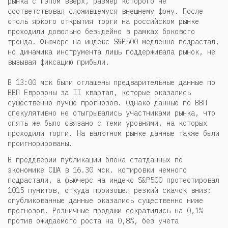
рынка с гэпом вверх, размер которого не
соответствовал сложившемуся внешнему фону. После
столь яркого открытия торги на российском рынке
проходили довольно безыдейно в рамках бокового
тренда. Фьючерс на индекс S&P500 медленно подрастал,
но динамика инструмента лишь поддерживала рынок, не
вызывая фиксацию прибыли.
В 13:00 мск были оглашены предварительные данные по
ВВП Еврозоны за II квартал, которые оказались
существенно лучше прогнозов. Однако данные по ВВП
спекулятивно не отыгрывались участниками рынка, что
опять же было связано с теми уровнями, на которых
проходили торги. На валютном рынке данные также были
проигнорированы.
В преддверии публикации блока статданных по
экономике США в 16.30 мск. котировки немного
подрастали, а фьючерс на индекс S&P500 протестировал
1015 пунктов, откуда произошел резкий скачок вниз:
опубликованные данные оказались существенно ниже
прогнозов. Розничные продажи сократились на 0,1%
против ожидаемого роста на 0,8%, без учета