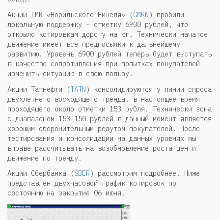
Акции ГМК «Норильского Никеля» (
GMKN
) пробили
локальную поддержку – отметку 6900 рублей, что
открыло котировкам дорогу на юг. Технически начатое
движение имеет все предпосылки к дальнейшему
развитию. Уровень 6900 рублей теперь будет выступать
в качестве сопротивления при попытках покупателей
изменить ситуацию в свою пользу.
Акции Татнефти (
TATN
) консолидируются у линии спроса
двухлетнего восходящего тренда, в настоящее время
проходящего около отметки 153 рубля. Технически зона
с диапазоном 153-150 рублей в данный момент является
хорошим оборонительным редутом покупателей. После
тестирования и консолидации на данных уровнях мы
вправе рассчитывать на возобновление роста цен и
движение по тренду.
Акции Сбербанка (
SBER
) рассмотрим подробнее. Ниже
представлен двухчасовой график котировок по
состоянию на закрытие 06 июня.