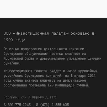
ООО «Инвестиционная палата» основано в
1993 году
Основные направления деятельности компании —
брокерское обслуживание частных клиентов на
Московской бирже и доверительное управление ценными
бумагами.
«Инвестиционная палата» входит в число крупнейших
российских брокерских компаний: на 1 января 2024
года сумма активов клиентов на депозитарном
обслуживании превышала 120 миллиардов рублей
.
Воронеж, улица Кирова д.11/1
8-800-775-1945
,
8 (473) 2-555-605