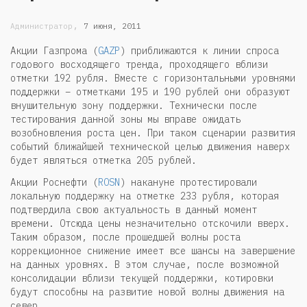
,
Администратор
7 июня, 2011
Акции Газпрома (
GAZP
) приближаются к линии спроса
годового восходящего тренда, проходящего вблизи
отметки 192 рубля. Вместе с горизонтальными уровнями
поддержки – отметками 195 и 190 рублей они образуют
внушительную зону поддержки. Технически после
тестирования данной зоны мы вправе ожидать
возобновления роста цен. При таком сценарии развития
событий ближайшей технической целью движения наверх
будет являться отметка 205 рублей.
Акции Роснефти (
ROSN
) накануне протестировали
локальную поддержку на отметке 233 рубля, которая
подтвердила свою актуальность в данный момент
времени. Отсюда цены незначительно отскочили вверх.
Таким образом, после прошедшей волны роста
коррекционное снижение имеет все шансы на завершение
на данных уровнях. В этом случае, после возможной
консолидации вблизи текущей поддержки, котировки
будут способны на развитие новой волны движения на
север.