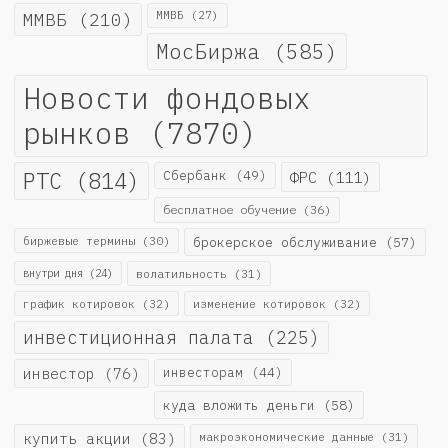
ММВБ
(210)
ММВБ
(27)
МосБиржа
(585)
Новости фондовых
рынков
(7870)
РТС
(814)
Сбербанк
(49)
ФРС
(111)
бесплатное обучение
(36)
биржевые термины
(30)
брокерское обслуживание
(57)
внутри дня
(24)
волатильность
(31)
график котировок
(32)
изменение котировок
(32)
инвестиционная палата
(225)
инвестор
(76)
инвесторам
(44)
куда вложить деньги
(58)
купить акции
(83)
макроэкономические данные
(31)