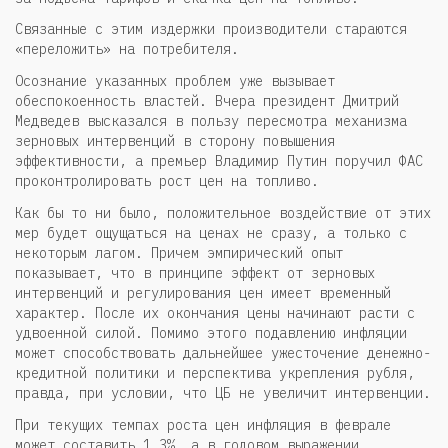
Связанные с этим издержки производители стараются
«переложить» на потребителя.
Осознание указанных проблем уже вызывает
обеспокоенность властей. Вчера президент Дмитрий
Медведев высказался в пользу пересмотра механизма
зерновых интервенций в сторону повышения
эффективности, а премьер Владимир Путин поручил ФАС
проконтролировать рост цен на топливо.
Как бы то ни было, положительное воздействие от этих
мер будет ощущаться на ценах не сразу, а только с
некоторым лагом. Причем эмпирический опыт
показывает, что в принципе эффект от зерновых
интервенций и регулирования цен имеет временный
характер. После их окончания цены начинают расти с
удвоенной силой. Помимо этого подавлению инфляции
может способствовать дальнейшее ужесточение денежно-
кредитной политики и перспектива укрепления рубля,
правда, при условии, что ЦБ не увеличит интервенции.
При текущих темпах роста цен инфляция в феврале
может составить 1.3%, а в годовом выражении