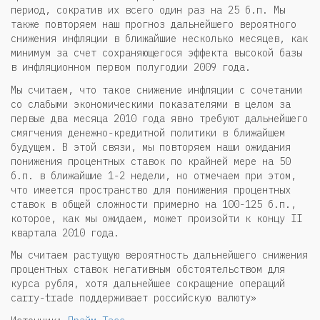
период, сократив их всего один раз на 25 б.п. Мы
также повторяем наш прогноз дальнейшего вероятного
снижения инфляции в ближайшие несколько месяцев, как
минимум за счет сохраняющегося эффекта высокой базы
в инфляционном первом полугодии 2009 года.
Мы считаем, что такое снижение инфляции с сочетании
со слабыми экономическими показателями в целом за
первые два месяца 2010 года явно требуют дальнейшего
смягчения денежно-кредитной политики в ближайшем
будущем. В этой связи, мы повторяем наши ожидания
понижения процентных ставок по крайней мере на 50
б.п. в ближайшие 1-2 недели, но отмечаем при этом,
что имеется пространство для понижения процентных
ставок в общей сложности примерно на 100-125 б.п.,
которое, как мы ожидаем, может произойти к концу II
квартала 2010 года.
Мы считаем растущую вероятность дальнейшего снижения
процентных ставок негативным обстоятельством для
курса рубля, хотя дальнейшее сокращение операций
carry-trade поддерживает российскую валюту»