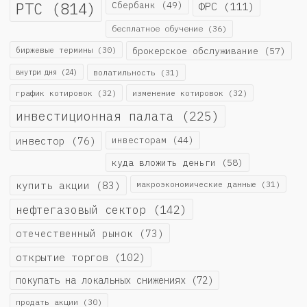
РТС
(814)
Сбербанк
(49)
ФРС
(111)
бесплатное обучение
(36)
биржевые термины
(30)
брокерское обслуживание
(57)
внутри дня
(24)
волатильность
(31)
график котировок
(32)
изменение котировок
(32)
инвестиционная палата
(225)
инвестор
(76)
инвесторам
(44)
куда вложить деньги
(58)
купить акции
(83)
макроэкономические данные
(31)
нефтегазовый сектор
(142)
отечественный рынок
(73)
открытие торгов
(102)
покупать на локальных снижениях
(72)
продать акции
(30)