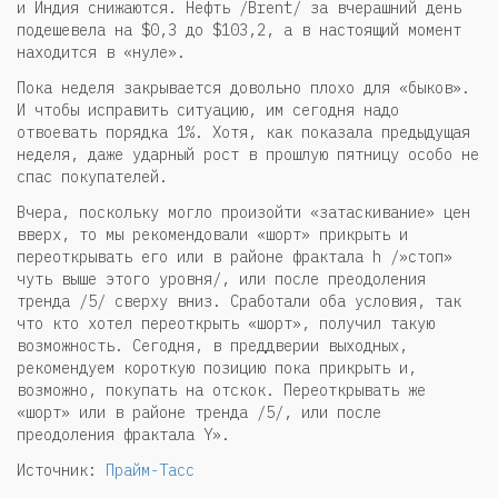
и Индия снижаются. Нефть /Brent/ за вчерашний день
подешевела на $0,3 до $103,2, а в настоящий момент
находится в «нуле».
Пока неделя закрывается довольно плохо для «быков».
И чтобы исправить ситуацию, им сегодня надо
отвоевать порядка 1%. Хотя, как показала предыдущая
неделя, даже ударный рост в прошлую пятницу особо не
спас покупателей.
Вчера, поскольку могло произойти «затаскивание» цен
вверх, то мы рекомендовали «шорт» прикрыть и
переоткрывать его или в районе фрактала h /»стоп»
чуть выше этого уровня/, или после преодоления
тренда /5/ сверху вниз. Сработали оба условия, так
что кто хотел переоткрыть «шорт», получил такую
возможность. Сегодня, в преддверии выходных,
рекомендуем короткую позицию пока прикрыть и,
возможно, покупать на отскок. Переоткрывать же
«шорт» или в районе тренда /5/, или после
преодоления фрактала Y».
Источник:
Прайм-Тасс