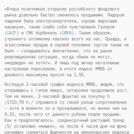
«Вчера позитивное открытие российского фондового
рынка довольно быстро сменилось продажами. Лидером
падения была электроэнергетика, хорошо выросшая
накануне, также слабо себя чувствовали Газпром
(
GAZP
) и ГМК НорНикель (
GMKN
). Таким образом,
утреннего оптимизма хватило всего на час. Правда, и
агрессивных продаж в первой половине торгов также не
было – складывалось впечатление, что на рынке
революционная ситуация, когда «быки не могут,
«медведи» не хотят». И лишь под вечер негативные
настроения пересилили, в итоге индекс ММВБ от
дневного максимума просел на 1,5%.
Исследуя 2-часовой график индекса ММВБ, видим, что
открывшись с гэпом вверх, котировки продолжили рост.
Тем не менее, 2-часовой фрактал на покупку h
/1720,78 п./ справился со своей ролью сопротивления
– хотя в моменте он и прокалывался, но менее чем на
0,1%, после чего от данного рубежа пошли продажи.
Как и предполагалось, среднесрочный растущий тренд
/5/ остановил «мишек», но после 4 часов дня на фоне
начавших снижаться фьючерсов на американские индексы