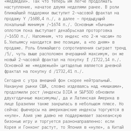
«медведей». Так что теперь им легче продолжать
наступление, начатое двумя неделями ранее. В роли
ближайшей поддержки выступит 2-часовой фрактал на
продажу Y /1688,4 п./, а далее – предыдущий
локальный минимум /~1674 п./. Основным «бычьим»
оплотом пока выступает декабрьская проторговка
/~1650 п./. Напомним, что индекс «по 2-м часам» по
Б.Уильямсу находится вне позиции, а «по дням» в
продаже. Роль ближайшего сопротивления сыграет тренд
/5/, чуть выше расположен вчерашний максимум, он же
новый 2-часовой фрактал на покупку f /1722,14 п./.
Основной же «медвежьей» цитаделью является дневной
фрактал на покупку d /1732,41 п./.
Сегодня с утра внешний фон скорее нейтральный.
Накануне рынки США, словно издеваясь над «мишками»,
продолжили рост /индексы DJIA и S&P500 обновили
двухгодичные максимумы/, да и Латинская Америка в
лице Бразилии также закрылась в небольшом плюсе. Но
сейчас фьючерсы на американские индексы торгуются в
«нуле». Азия уже давно не поддерживает заокеанскую
бизонью игру и торгуется разнонаправленно: если
Корея и Гонконг растут, то Япония в «нуле», а Китай