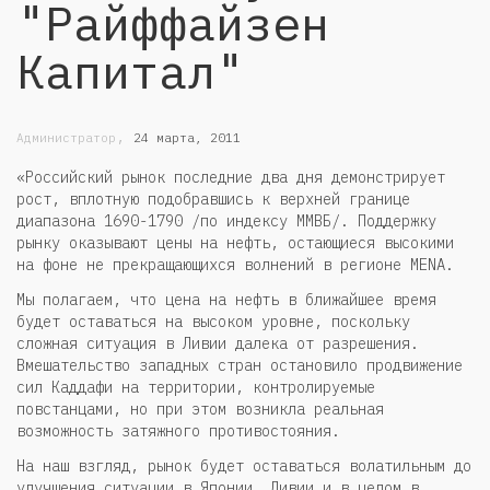
"Райффайзен
Капитал"
,
Администратор
24 марта, 2011
«Российский рынок последние два дня демонстрирует
рост, вплотную подобравшись к верхней границе
диапазона 1690-1790 /по индексу ММВБ/. Поддержку
рынку оказывают цены на нефть, остающиеся высокими
на фоне не прекращающихся волнений в регионе MENA.
Мы полагаем, что цена на нефть в ближайшее время
будет оставаться на высоком уровне, поскольку
сложная ситуация в Ливии далека от разрешения.
Вмешательство западных стран остановило продвижение
сил Каддафи на территории, контролируемые
повстанцами, но при этом возникла реальная
возможность затяжного противостояния.
На наш взгляд, рынок будет оставаться волатильным до
улучшения ситуации в Японии, Ливии и в целом в