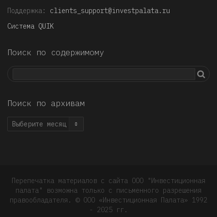
Поддержка:
clients_support@investpalata.ru
Система QUIK
Поиск по содержимому
Поиск по архивам
Поиск
по
архивам
Перепечатка материалов с сайта ООО "Инвестиционная
палата" возможна только с письменного разрешения
правообладателя. © OOO «Инвестиционная Палата» 1992
- 2025 гг.