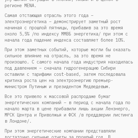
регионе MENA.
Самая отстающая отрасль этого года –
электроэнергетика – демонстрирует заметный рост
начиная с прошлой пятницы, прибавив за это время
около 5,5% /по индексу ММВБ энергетика/ при этом с
начала года падение индекса составляет более 10%.
При этом заметных событий, которые могли бы оказать
сильное влияние на отрасль, за это время не
произошло. С самого начала года индустрия находилась
под давлением – сначала гидрогенерацию Сибири
оставили с тарифами cost-based, затем последовала
критика роста цен на электроэнергию премьер-
министром Путиным и президентом Медведевым.
Все это привело к массовой распродаже бумаг
энергетических компаний – в период с начала года по
начало марта в цене прибавили лишь акции Ленэнерго,
МРСК Центра и Приволжья и ФСК /в преддверии листинга
в Лондоне/.
При этом энергетические компании представляли
достаточно сильные отчеты за прошлый год. В