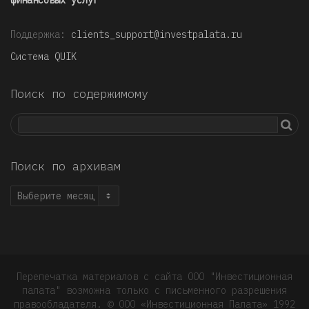
финансовых услуг
Поддержка:
clients_support@investpalata.ru
Система QUIK
Поиск по содержимому
Поиск по архивам
Поиск
по
архивам
Перепечатка материалов с сайта ООО "Инвестиционная
палата" возможна только с письменного разрешения
правообладателя. © OOO «Инвестиционная Палата» 1992