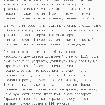
хеджевая надстройка позиции по фьючерсу после его
фиксации становится спекулятивной — и хоть я не
сторонник таких «метаморфоз», но текущая ситуация
предрасполагает к вышеописанному снижению к $115.
Для усиления эффекта к проданному опциону call можно
добавить покупку опциона put с аналогичным страйком,
фактически конструируя стратегию короткого
«синтетического фьючерса». Тем самым на короткий
срок мы полностью «переодеваемся» в медведей.
Для разворота к привычной «бычьей» позиции
необходимо дожидаться достижений отметки $115. Если
быки смогут ее удержать, дублируем нашу предыдущую
стратегию, но с более дальними целями.
Предполагается, что коррекция не будет иметь
продолжения — цены отскочат от 115 пунктов и
продолжат рост, но уже не к 120 пунктам, а к 123.
Так что наша текущая задача — полностью сформировать
длинную позицию по июльскому фьючерсному контракту
на сырую нефть сорта Brent при начале разворота.
Страховать позицию, как и ранее, следует стоп-
заявками около уровня в 114 пунктов.