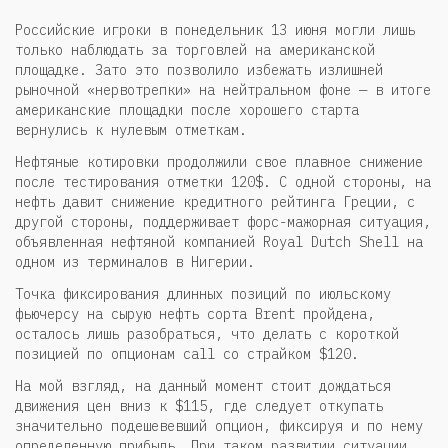
Российские игроки в понедельник 13 июня могли лишь
только наблюдать за торговлей на американской
площадке. Зато это позволило избежать излишней
рыночной «нервотрепки» на нейтральном фоне — в итоге
американские площадки после хорошего старта
вернулись к нулевым отметкам.
Нефтяные котировки продолжили свое плавное снижение
после тестирования отметки 120$. С одной стороны, на
нефть давит снижение кредитного рейтинга Греции, с
другой стороны, поддерживает форс-мажорная ситуация,
объявленная нефтяной компанией Royal Dutch Shell на
одном из терминалов в Нигерии.
Точка фиксирования длинных позиций по июльскому
фьючерсу на сырую нефть сорта Brent пройдена,
осталось лишь разобраться, что делать с короткой
позицией по опционам call со страйком $120.
На мой взгляд, на данный момент стоит дождаться
движения цен вниз к $115, где следует откупать
значительно подешевевший опцион, фиксируя и по нему
определенную прибыль. При таком развитии ситуации