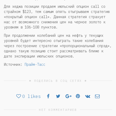
Для хеджа позиции продаем июльский опцион call со
страйком $123, тем самым опять отыгрываем стратегию
«покрытый опцион call». Данная стратегия страхует
нас от возможного снижения цен на черное золото к
уровням в 106-108 пунктов.
При продолжении колебаний цен на нефть у текущих
уровней будет интересно отыграть такие колебания
через построение стратегии «пропорциональный спрэд»,
однако такую позицию стоит рассматривать ближе к
дате экспирации июльских опционов.
Источник:
Прайм-Тасс
☀ ПОДЕЛИСЬ В СОЦ СЕТЯХ ☀
0
likes
НЕТ КОММЕНТАРИЕВ