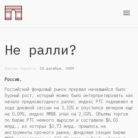
Toggl
Не ралли?
navig
,
Максим Чернега
18 декабря, 2009
Россия.
Российский фондовый рынок прервал начавшийся было
бурный рост, который можно было интерпретировать как
начало предновогоднего ралли: индекс РТС подешевел в
ходе дневной сессии на 3,32% и опустился вечером еще
на 0,09%, индекс ММВБ упал на 2,02%. Объемы торгов
по бирже РТС немного выросли и составили $6,03
млрд., из которых $3,73 млрд. пришлось на
инструменты срочного рынка; фондовая секция биржи