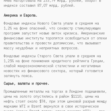
ММВБ наторговала на 233,79 млрд. рублей, оборот в
индексе составил 87,07 млрд. рублей.
Америка и Европа.
Фондовые индексы Нового Света упали в среднем на
1,2% на фоне опасений, что секвестр стимулирующих
программ запустит новые виток кризиса. Американские
финансовые институты торопятся освободиться от опеки
правительства и провести допэмиссии, что вызывает
массу неудобных и неприятных вопросов.
Фондовые индексы Старого Света упали в среднем на
1,25% на фоне понижения кредитного рейтинга Греции,
слабой макроэкономической статистики и негативных
новостях из финансового сектора, который готовится
затянуть пояса.
Сырье, валюты и прочее.
Промышленные металлы на торгах в Лондоне подешевели,
цены на золото опустились в район $1110, цены на
нефть стоят около $74, при этом ценовой разрыв между
марками WTI и Brent вернулся в свое историческое