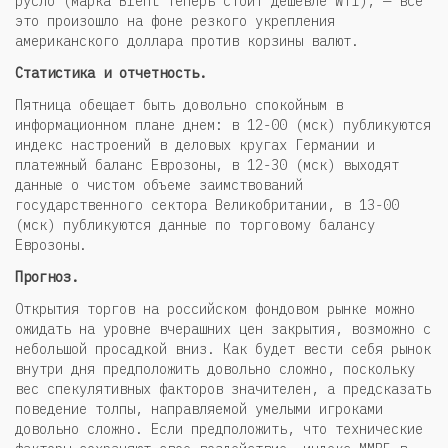
русло (марка Brent теперь стоит дешевле WTI), — все
это произошло на фоне резкого укрепления
американского доллара против корзины валют.
Статистика и отчетность.
Пятница обещает быть довольно спокойным в
информационном плане днем: в 12-00 (мск) публикуются
индекс настроений в деловых кругах Германии и
платежный баланс Еврозоны, в 12-30 (мск) выходят
данные о чистом объеме заимствований
государственного сектора Великобритании, в 13-00
(мск) публикуются данные по торговому балансу
Еврозоны.
Прогноз.
Открытия торгов на российском фондовом рынке можно
ожидать на уровне вчерашних цен закрытия, возможно с
небольшой просадкой вниз. Как будет вести себя рынок
внутри дня предположить довольно сложно, поскольку
вес спекулятивных факторов значителен, а предсказать
поведение толпы, направляемой умелыми игроками
довольно сложно. Если предположить, что технические