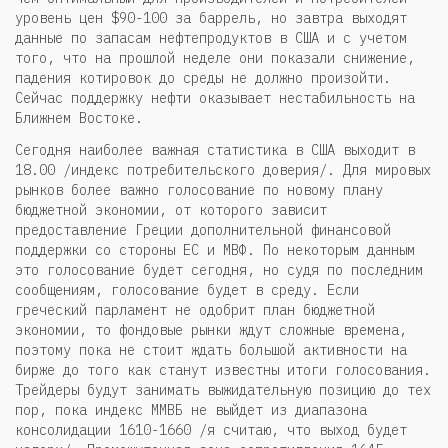
уровень цен $90-100 за баррель, но завтра выходят
данные по запасам нефтепродуктов в США и с учетом
того, что на прошлой неделе они показали снижение,
падения котировок до среды не должно произойти.
Сейчас поддержку нефти оказывает нестабильность на
Ближнем Востоке.
Сегодня наиболее важная статистика в США выходит в
18.00 /индекс потребительского доверия/. Для мировых
рынков более важно голосование по новому плану
бюджетной экономии, от которого зависит
предоставление Греции дополнительной финансовой
поддержки со стороны ЕС и МВФ. По некоторым данным
это голосование будет сегодня, но судя по последним
сообщениям, голосование будет в среду. Если
греческий парламент не одобрит план бюджетной
экономии, то фондовые рынки ждут сложные времена,
поэтому пока не стоит ждать большой активности на
бирже до того как станут известны итоги голосования.
Трейдеры будут занимать выжидательную позицию до тех
пор, пока индекс ММВБ не выйдет из диапазона
консолидации 1610-1660 /я считаю, что выход будет