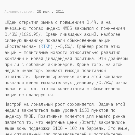
,
Администратор
28 июня, 2011
«Ждем открытия рынка с повышением 0,4%, а на
вчерашних торгах индекс ММВБ закрылся с понижением
0,43% /1626,95/. Среди ликвидных акций, наиболее
сильную динамику показали обыкновенные акции
«Ростелекома» (
RTKM
) /+5,5%/. Драйвер роста этих
акций – позитивные новости относительно развития
компании и новая дивидендная политика. Эти драйверы
пришли с собрания акционеров. Кроме того, на этой
неделе инвесторы ожидают выхода позитивной
отчетности. Привилегированные акции этой компании
показали менее выразительную динамику /0,78%/ из-за
новости о том, что их конвертация в обыкновенные
акции не планируется.
Настрой на локальный рост сохраняется. Задача этой
недели закрепиться выше уровня 1650 пунктов по
индексу ММВБ. Позитивным моментом для нашего рынка
является то, что нефтяные цены /Brent/ закрепились
выше зоны поддержки $100 – 102 за баррель. Это выше,
чем оптимальный для производителей и потребителей